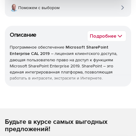
Поможем с выбором
Описание
Подробнее
Программное обеспечение
Microsoft SharePoint
Enterprise CAL 2019
– лицензия клиентского доступа,
дающая пользователю право на доступ к функциям
Microsoft SharePoint Enterprise 2019. SharePoint – это
единая интегрированная платформа, позволяющая
работать в интрасети, экстрасети и Интернете.
При локальном размещении для сайтов интрасети
требуются серверные и клиентские (CAL) лицензии. Для
каждого работающего экземпляра программного
обеспечения нужна лицензия на сервер SharePoint
Server 2019, а для каждого пользователя или устройства,
Будьте в курсе самых выгодных
которые обращаются к серверу SharePoint, необходима
лицензия CAL.
предложений!