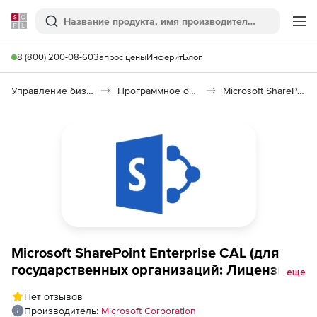
Softline
Поиск
Ме
8 (800) 200-08-60
Запрос цены
Инферит
Блог
Управление бизнесом, CRM/ERP
Программное обеспечение для управления бизнесом
Microsoft SharePoint Enterprise CAL 2019
Microsoft SharePoint Enterprise CAL (для
государственных организаций: Лицензия
еще
Open License), Russian OLP B User
Нет отзывов
Производитель:
Microsoft Corporation