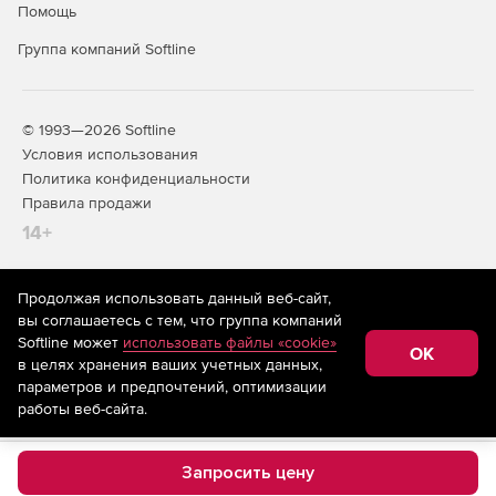
Помощь
синхронизации OneDrive (NGSC).
Группа компаний Softline
Использование символов # и % в именах файлов и
папок.
Улучшения навигации по набору и средства запуска
© 1993—2026 Softline
приложений.
Условия использования
Политика конфиденциальности
Возможности конфиденциальности телеметрии.
Правила продажи
14+
Продолжая использовать данный веб-сайт,
На информационном ресурсе store.softline.ru применяются
вы соглашаетесь с тем, что группа компаний
рекомендательные технологии
(информационные технологии
Softline может
использовать файлы «cookie»
предоставления информации на основе сбора,
OK
в целях хранения ваших учетных данных,
систематизации и анализа сведений, относящихся к
предпочтениям пользователей сети «Интернет»,
параметров и предпочтений, оптимизации
находящихся на территории Российской Федерации)
работы веб-сайта.
Запросить цену