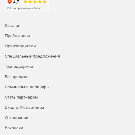
SharePoint Server 2019 теперь поддерживает
современные возможности общего доступа с
пользовательским интерфейсом упрощенного общего
доступа.
Каталог
Прайс-листы
Пользователи могут легко создавать современные
сайты групп из домашней страницы SharePoint без
Производители
необходимости обращения к ИТ-специалистам, при
этом SharePoint Server 2019 продолжит поддерживать
Специальные предложения
возможность создания классических сайтов групп.
Техподдержка
В SharePoint модернизирована интеграция со
Распродажа
службами IIS путем удаления всех зависимостей от
устаревших API-интерфейсов IIS6.
Семинары и вебинары
На домашней странице SharePoint можно создавать
Стать партнером
сайты в других веб-приложениях.
Вход в ЛК партнера
Проверка подлинности для SMTP-серверов при
О компании
отправке электронных сообщений.
Вакансии
Синхронизация файлов с помощью клиента