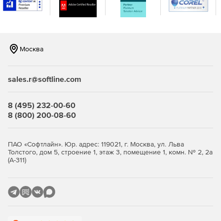
Службы Access 2013 теперь поддерживают отправку
электронной почты.
Дополнительные ссылки с документацией для сайта
Москва
центра администрирования.
Сайты для общения — это место, чтобы делиться
sales.r@softline.com
новостями, демонстрировать статьи или передавать
сообщения для других людей.
8 (495) 232-00-60
Быстрое создание сайтов в SharePoint Server 2019
8 (800) 200-08-60
позволяет пользователям создавать сайты за
несколько секунд.
ПАО «Софтлайн». Юр. адрес: 119021, г. Москва, ул. Льва
Толстого, дом 5, строение 1, этаж 3, помещение 1, комн. № 2, 2а
Теперь поддерживается хранение файлов размером
(А-311)
до 15 ГБ в библиотеках документов SharePoint.
SharePoint Server 2019 содержит современные
возможности для списков и библиотек на сайтах
групп. Это обеспечивает современное
взаимодействие, аналогичное SharePoint Online.