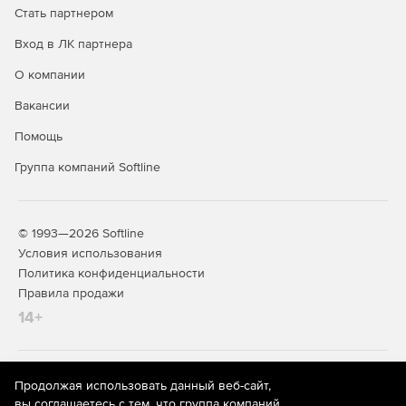
Стать партнером
Вход в ЛК партнера
О компании
Вакансии
Помощь
Группа компаний Softline
© 1993—2026 Softline
Условия использования
Политика конфиденциальности
Правила продажи
14+
На информационном ресурсе store.softline.ru применяются
Продолжая использовать данный веб-сайт,
рекомендательные технологии
(информационные технологии
вы соглашаетесь с тем, что группа компаний