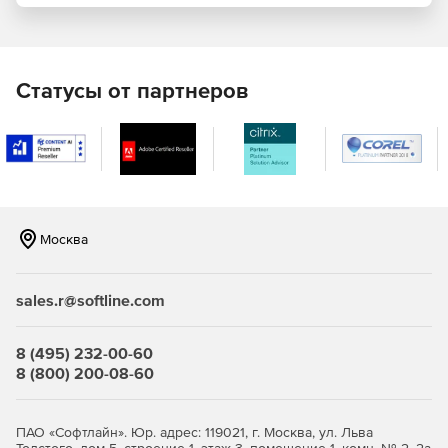
Эффективная совместная работа.
Microsoft Visual Studio Professional:
Статусы от партнеров
Профессиональные инструменты и службы для
разработки, предназначенные для индивидуальных
разработчиков или небольших групп.
Microsoft Visual Studio Enterprise:
Интегрированное комплексное решение для групп
любого размера с высокими требованиями к качеству
Москва
и масштабу.
Полный набор инструментов и служб для
sales.r@softline.com
проектирования, создания и развертывания сложных
корпоративных приложений.
8 (495) 232-00-60
8 (800) 200-08-60
ПАО «Софтлайн». Юр. адрес: 119021, г. Москва, ул. Льва