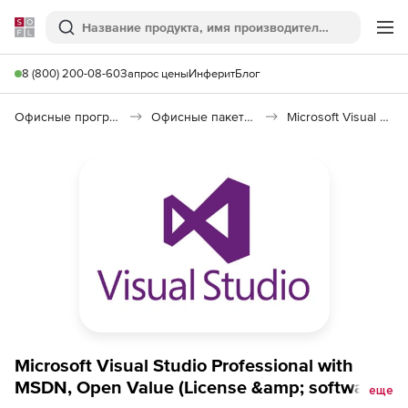
Softline
Поиск
Ме
8 (800) 200-08-60
Запрос цены
Инферит
Блог
Офисные программы
Офисные пакеты Microsoft Office
Microsoft Visual Studio
Microsoft Visual Studio Professional with
MSDN, Open Value (License &amp; software
еще