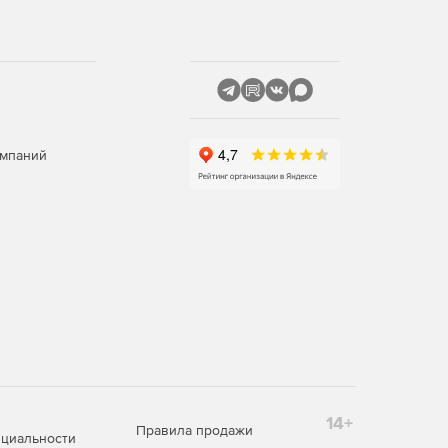
омпаний
14+
Правила продажи
циальности