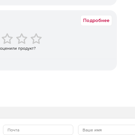
от 1 до 1
Подробнее
лизов.
своими потребностями.
 оценили продукт?
я разработки, предназначенные для индивидуальных
групп любого размера с высокими требованиями к
оектирования, создания и развертывания сложных