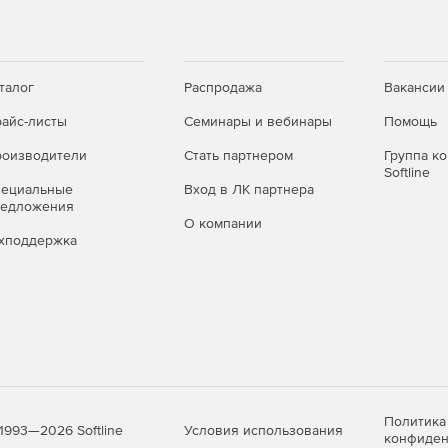
талог
Распродажа
Вакансии
айс-листы
Семинары и вебинары
Помощь
оизводители
Стать партнером
Группа к
Softline
пециальные
Вход в ЛК партнера
редложения
О компании
хподдержка
Политика
Условия использования
1993—2026 Softline
конфиден