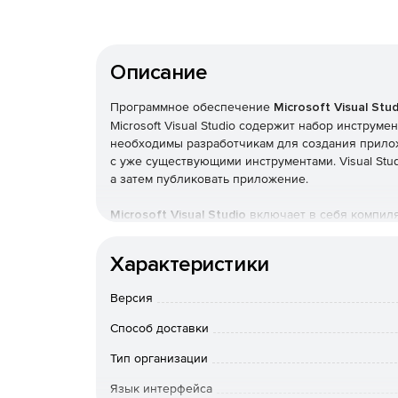
Описание
Программное обеспечение
Microsoft Visual Stud
Microsoft Visual Studio содержит набор инструм
необходимы разработчикам для создания приложе
с уже существующими инструментами. Visual Stud
а затем публиковать приложение.
Microsoft Visual Studio
включает в себя компиля
редакторы макетов и многие другие функции, о
обеспечения.
Характеристики
Microsoft Visual Studio IDE для Windows и Mac:
Версия
Разработка приложений для Android, iOS, Mac
Способ доставки
приложений.
Тип организации
Быстрое написание кода.
Язык интерфейса