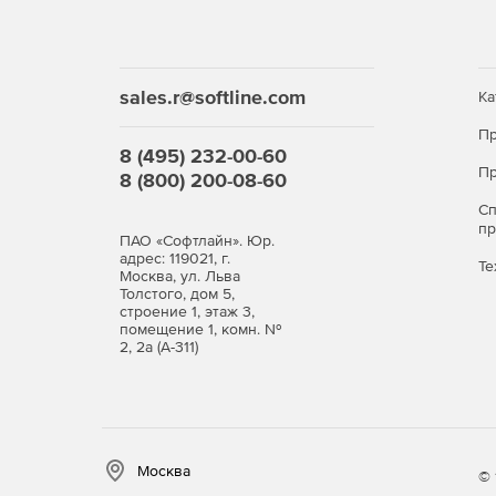
sales.r@softline.com
Ка
Пр
8 (495) 232-00-60
Пр
8 (800) 200-08-60
С
п
ПАО «Софтлайн». Юр.
адрес: 119021, г.
Те
Москва, ул. Льва
Толстого, дом 5,
строение 1, этаж 3,
помещение 1, комн. №
2, 2а (А-311)
Москва
© 