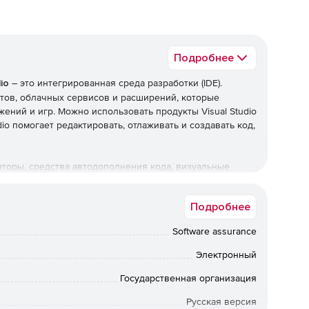
Подробнее
io
– это интегрированная среда разработки (IDE).
ентов, облачных сервисов и расширений, которые
ний и игр. Можно использовать продукты Visual Studio
io помогает редактировать, отлаживать и создавать код,
торы, средства автодополнения кода, визуальные
блегчающие процесс разработки программного
Подробнее
Software assurance
, Windows, а также разработка облачных и веб-
Электронный
Государственная организация
Русская версия