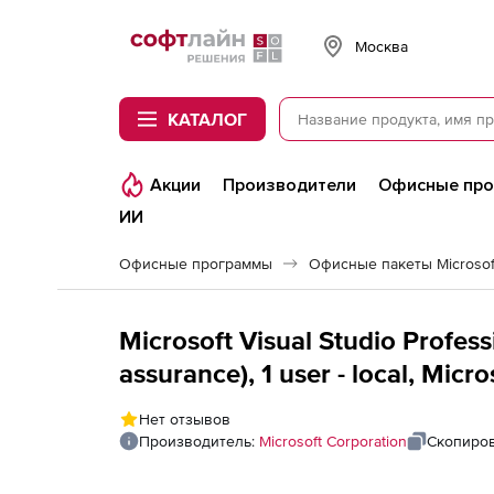
Softline
Москва
КАТАЛОГ
Акции
Производители
Офисные пр
ИИ
Офисные программы
Офисные пакеты Microsoft
Microsoft Visual Studio Profes
assurance), 1 user - local, Micr
Win - All Languages
Нет отзывов
Производитель:
Microsoft Corporation
Скопиров