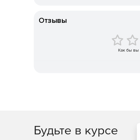
К-во пользователей
Легкие отладка и диагностика.
Отзывы
Частое тестирование и уверенный выпуск ре
Расширение и настройка в соответствии со 
Эффективная совместная работа.
Как бы вы
Microsoft Visual Studio Professional:
Профессиональные инструменты и службы дл
разработчиков или небольших групп.
Microsoft Visual Studio Enterprise:
Интегрированное комплексное решение для 
качеству и масштабу.
Будьте в курсе
Полный набор инструментов и служб для пр
корпоративных приложений.