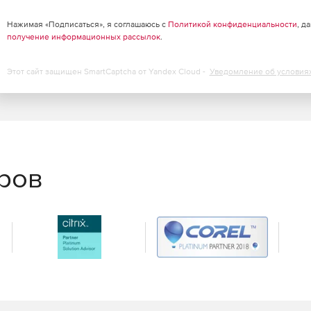
Нажимая «Подписаться», я соглашаюсь с
Политикой конфиденциальности
, д
получение информационных рассылок
.
Этот сайт защищен SmartCaptcha от Yandex Cloud -
Уведомление об условия
еров