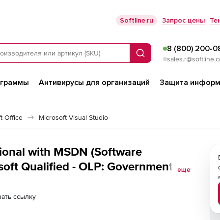
Softline.ru
Запрос цены
Те
8 (800) 200-0
Поиск
sales.r@softline.
ограммы
Антивирусы для организаций
Защита информ
 Office
Microsoft Visual Studio
sional with MSDN (Software
osoft Qualified - OLP: Government -
еще
ать ссылку