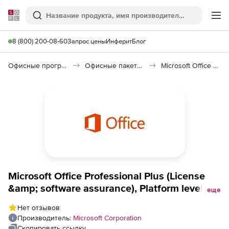
Softline
Поиск
Ме
8 (800) 200-08-60
Запрос цены
Инферит
Блог
Офисные программы
Офисные пакеты Microsoft Office
Microsoft Office Professional Plus (Open Value)
Microsoft Office Professional Plus (License
&amp; software assurance), Platform level D 1
еще
Year Acquired Year 1 All Languages
Нет отзывов
Производитель:
Microsoft Corporation
Скопировать ссылку