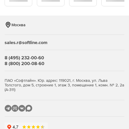
Microsoft Office Outlook.
Microsoft Office Publisher.
Москва
Microsoft Office Access.
Microsoft Office OneNote.
sales.r@softline.com
Microsoft Office InfoPath.
8 (495) 232-00-60
Microsoft Office SharePoint Workspace.
8 (800) 200-08-60
Microsoft Office Web Apps (Word, Excel, PowerPoint,
Outlook).
ПАО «Софтлайн». Юр. адрес: 119021, г. Москва, ул. Льва
Толстого, дом 5, строение 1, этаж 3, помещение 1, комн. № 2, 2а
(А-311)
Новые возможности приложений Microsoft Office:
Мгновенное прогнозирование
Создание диаграмм прогнозов в Excel, основанных на
статистических данных. Для точного прогнозирования