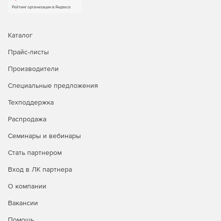
функция использует общепринятый алгоритм
экспоненциального сглаживания.
Совместное редактирование
Каталог
Прайс-листы
Пользователи могут работать в Word и PowerPoint
одновременно с другими людьми независимо от
Производители
используемого устройства.
Специальные предложения
Упрощенный общий доступ
Техподдержка
Чтобы поделиться документом Office прямо из
Распродажа
приложения, достаточно нажать кнопку «Общий доступ»
на ленте.
Семинары и вебинары
Стать партнером
Общие записные книжки
Вход в ЛК партнера
OneNote собирает все нужные сведения (фотографии,
видео, вырезки, рисунки и т. д.) в одном расположении и
О компании
поддерживает совместную работу над ними. Приложение
Вакансии
синхронизирует изменения за считанные секунды.
Помощь