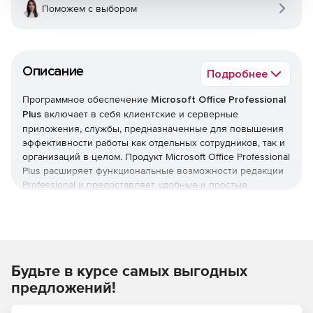
Поможем с выбором
Описание
Подробнее
Программное обеспечение
Microsoft Office Professional
Plus
включает в себя клиентские и серверные
приложения, службы, предназначенные для повышения
эффективности работы как отдельных сотрудников, так и
организаций в целом. Продукт Microsoft Office Professional
Plus расширяет функциональные возможности редакции
Professional и предоставляет удобные и простые
средства для оптимизации продуктивности, упрощения
взаимодействия сотрудников, организации бизнес-
процессов, документооборота и анализа данных. Пакет
Microsoft Office Professional Plus спроектирован таким
образом, чтобы способствовать максимальной
Будьте в курсе самых выгодных
производительности на имеющемся оборудовании и
использовать возможности оборудования, которое будет
предложений!
приобретено в будущем, например 64-разрядных
микросхем, современных видеоадаптеров и