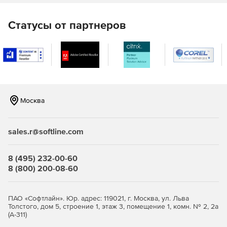
выполнить следующие задачи, используя один набор
инструментов:
Статусы от партнеров
Мониторинг пользовательских интерфейсов между
командами Microsoft, Skype для бизнеса в Интернете и
Skype для бизнес-серверов.
Просмотр и устранение неполадок в сети.
Назначение роли службы поддержки для Call
Москва
Analytics, чтобы можно было просматривать и
устранять неполадки в своих областях
ответственности.
sales.r@softline.com
Установка и обновление: одновременная миграция
8 (495) 232-00-60
При параллельной миграции новый сервер под
8 (800) 200-08-60
управлением Skype для Business Server 2019 может быть
развернут рядом с соответствующим сервером, на
котором установлена предыдущая версия (Skype для
ПАО «Софтлайн». Юр. адрес: 119021, г. Москва, ул. Льва
Толстого, дом 5, строение 1, этаж 3, помещение 1, комн. № 2, 2а
Business Server 2015 или Lync Server 2013), а затем
(А-311)
операции с новым сервером могут быть перенесены.