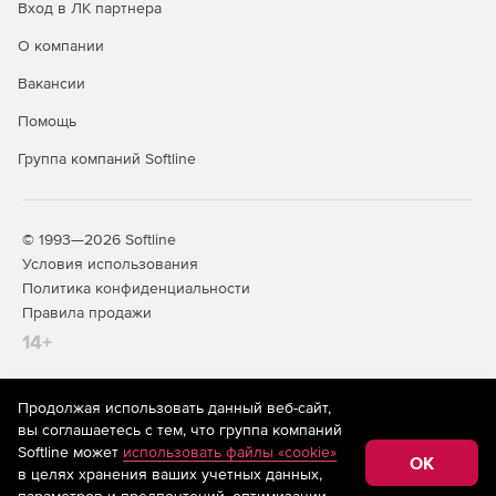
Вход в ЛК партнера
О компании
Вакансии
Помощь
Группа компаний Softline
© 1993—2026 Softline
Условия использования
Политика конфиденциальности
Правила продажи
14+
Продолжая использовать данный веб-сайт,
На информационном ресурсе store.softline.ru применяются
вы соглашаетесь с тем, что группа компаний
рекомендательные технологии
(информационные технологии
Softline может
использовать файлы «cookie»
предоставления информации на основе сбора,
OK
в целях хранения ваших учетных данных,
систематизации и анализа сведений, относящихся к
предпочтениям пользователей сети «Интернет»,