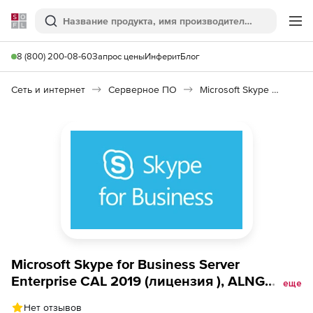
Softline
Поиск
Ме
8 (800) 200-08-60
Запрос цены
Инферит
Блог
Сеть и интернет
Серверное ПО
Microsoft Skype for Business Server Enterprise CAL 2019
Microsoft Skype for Business Server
Enterprise CAL 2019 (лицензия ), ALNG
еще
OLVS NL Each Additional Product User
Нет отзывов