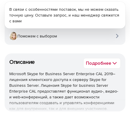
В связи с особенностями поставок, мы не можем сказать
точную цену. Оставьте запрос, и наш менеджер свяжется
с вами
Поможем с выбором
Описание
Подробнее
Microsoft Skype for Business Server Enterprise CAL 2019–
лицензия клиентского доступа к серверу Skype for
Business Server. Лицензия Skype for business Server
Enterprise CAL предоставляет функционал аудио-, видео-
и web-конференций, а также дает возможности
пользователям создавать и управлять конференциями
как для внутренних, так и для внешних участников.
Новые функции Skype для Business Server 2019 включают
следующее: Cloud Voicemail, Call Data Connector,
параллельная миграция, миграция в команды.