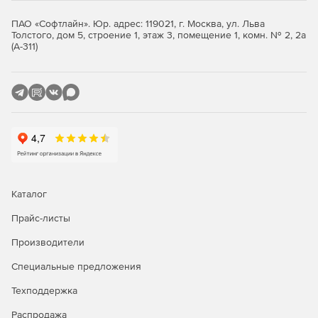
ПАО «Софтлайн». Юр. адрес: 119021, г. Москва, ул. Льва
Купите Microsoft Windows Server Standard у
Толстого, дом 5, строение 1, этаж 3, помещение 1, комн. № 2, 2а
официального дилера Softline Store по доступной
(А-311)
цене.
Каталог
Прайс-листы
Производители
Специальные предложения
Техподдержка
Распродажа