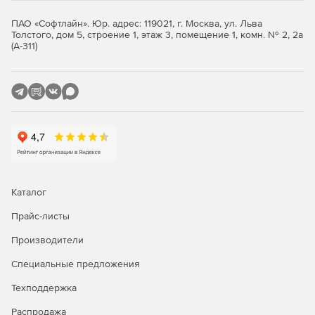
ПАО «Софтлайн». Юр. адрес: 119021, г. Москва, ул. Льва
Купите Microsoft Windows Server Standard у
Толстого, дом 5, строение 1, этаж 3, помещение 1, комн. № 2, 2а
официального дилера Softline Store по доступной
(А-311)
цене.
Каталог
Прайс-листы
Производители
Специальные предложения
Техподдержка
Распродажа