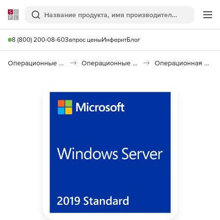
Softline
Поиск
Ме
8 (800) 200-08-60
Запрос цены
Инферит
Блог
Операционные системы
Операционные системы семейства Windows
Операционная система Microsoft Windows Server Standard