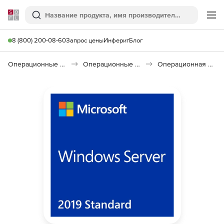
Softline
Поиск
Ме
8 (800) 200-08-60
Запрос цены
Инферит
Блог
Операционные системы
Операционные системы семейства Windows
Операционная система Microsoft Windows Server Standard