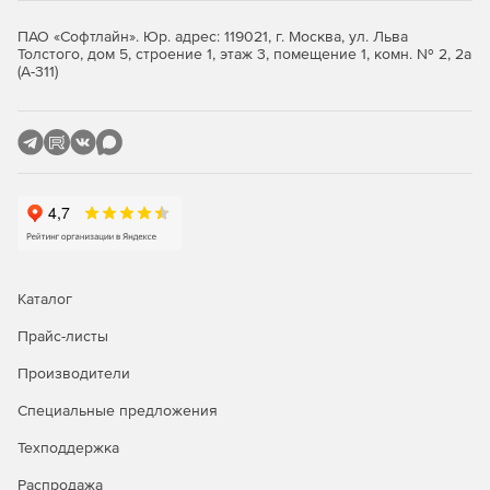
ПАО «Софтлайн». Юр. адрес: 119021, г. Москва, ул. Льва
Купите Microsoft Windows Server Standard у
Толстого, дом 5, строение 1, этаж 3, помещение 1, комн. № 2, 2а
официального дилера Softline Store по доступной
(А-311)
цене.
Каталог
Прайс-листы
Производители
Специальные предложения
Техподдержка
Распродажа