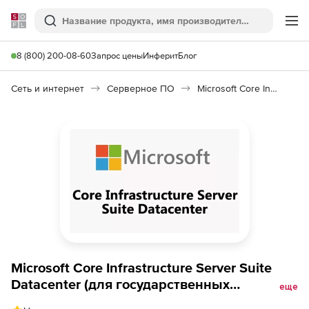
Softline
Поиск
Ме
8 (800) 200-08-60
Запрос цены
Инферит
Блог
Сеть и интернет
Серверное ПО
Microsoft Core Infrastructure Server Suite Datacenter
Microsoft Core Infrastructure Server Suite
Datacenter (для государственных
еще
организаций: Продление Software