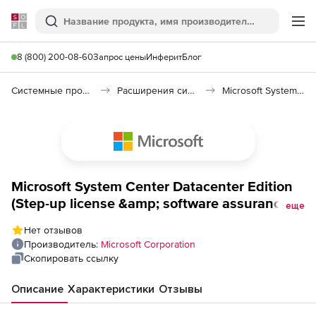
Softline
Поиск
Ме
8 (800) 200-08-60
Запрос цены
Инферит
Блог
Системные программы
Расширения системы
Microsoft System Center
Microsoft System Center Datacenter Edition
(Step-up license &amp; software assurance,
еще
upgrade from Standard Edition), 16 cores
Нет отзывов
GOV level D additional product 1 Year
Производитель:
Microsoft Corporation
Acquired Year 3
Скопировать ссылку
Описание
Характеристики
Отзывы