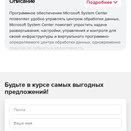
Описание
Подробнее
Программное обеспечение Microsoft System Center
позволяет удобно управлять центром обработки данных.
Microsoft System Center помогает упростить задачи
развертывания, настройки, управления и контроля для
своей инфраструктуры и виртуального программно-
определяемого центра обработки данных, одновременно
повысив их гибкость и эффективность.
Подготовка инфраструктуры
Развертывание инфраструктуры программно-
определяемых центров обработки данных и управление
ею с помощью комплексного решения для работы в сети,
хранения данных, вычислений и обеспечения
Будьте в курсе самых выгодных
безопасности.
предложений!
Автоматизация и самообслуживание
Увеличение эффективности работы благодаря
автоматизированным рабочим процессам и
самообслуживанию.
Мониторинг инфраструктуры и рабочих нагрузок
Выполнение диагностики и устранение неисправностей в