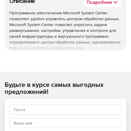
Описание
Подробнее
Программное обеспечение Microsoft System Center
позволяет удобно управлять центром обработки данных.
Microsoft System Center помогает упростить задачи
развертывания, настройки, управления и контроля для
своей инфраструктуры и виртуального программно-
определяемого центра обработки данных, одновременно
повысив их гибкость и эффективность.
Подготовка инфраструктуры
Развертывание инфраструктуры программно-
определяемых центров обработки данных и управление
ею с помощью комплексного решения для работы в сети,
хранения данных, вычислений и обеспечения
Будьте в курсе самых выгодных
безопасности.
предложений!
Автоматизация и самообслуживание
Увеличение эффективности работы благодаря
автоматизированным рабочим процессам и
самообслуживанию.
Мониторинг инфраструктуры и рабочих нагрузок
Выполнение диагностики и устранение неисправностей в