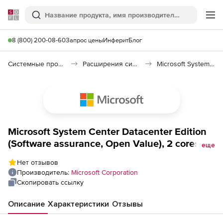
Softline
Поиск
Ме
8 (800) 200-08-60
Запрос цены
Инферит
Блог
Системные программы
Расширения системы
Microsoft System Center
Microsoft System Center Datacenter Edition
(Software assurance, Open Value), 2 cores
еще
additional product 2 Year Acquired Year 2
Нет отзывов
Single Language
Производитель:
Microsoft Corporation
Скопировать ссылку
Описание
Характеристики
Отзывы