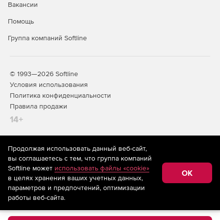
Вакансии
Помощь
Группа компаний Softline
© 1993—2026 Softline
Условия использования
Политика конфиденциальности
Правила продажи
14+
Продолжая использовать данный веб-сайт,
На информационном ресурсе store.softline.ru применяются
вы соглашаетесь с тем, что группа компаний
рекомендательные технологии
(информационные технологии
Softline может
использовать файлы «cookie»
предоставления информации на основе сбора,
OK
в целях хранения ваших учетных данных,
систематизации и анализа сведений, относящихся к
предпочтениям пользователей сети «Интернет»,
параметров и предпочтений, оптимизации
находящихся на территории Российской Федерации)
работы веб-сайта.