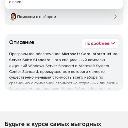
с вами
Поможем с выбором
Описание
Подробнее
Программное обеспечение
Microsoft Core Infrastructure
Server Suite Standard
– это специальный комплект
лицензий Windows Server Standard и Microsoft System
Center Standard, преимуществом которого является
существенно меньшая стоимость всего набора по
сравнению с суммарной стоимостью отдельных лицензий.
Один экземпляр лицензии Microsoft Core Infrastructure
Server Suite Standard приобретается для каждых двух
физических процессоров. Компоненты, входящие в
набор, можно разделять на лицензированном сервере.
Состав Microsoft Core Infrastructure Server Suite
Будьте в курсе самых выгодных
Standard: