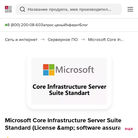
Softline
Поиск
Ме
8 (800) 200-08-60
Запрос цены
Инферит
Блог
Сеть и интернет
Серверное ПО
Microsoft Core Infrastructure Server Suite Standard
Microsoft Core Infrastructure Server Suite
Standard (License &amp; software assurance,
еще
Open Value), 2 cores GOV level D additional