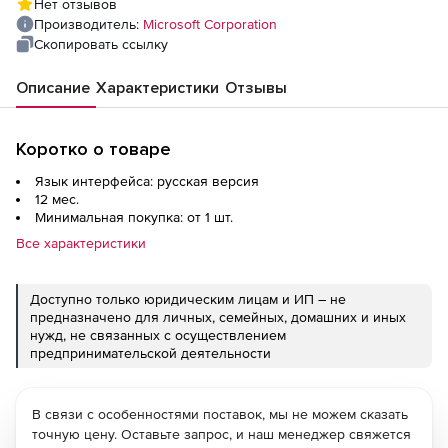
Нет отзывов
product 1 Year Acquired Year 2, without
Производитель:
Microsoft Corporation
System Center Server License
Скопировать ссылку
Описание
Характеристики
Отзывы
Коротко о товаре
Язык интерфейса: русская версия
12 мес.
Минимальная покупка: от 1 шт.
Все характеристики
Доступно только юридическим лицам и ИП – не
предназначено для личных, семейных, домашних и иных
нужд, не связанных с осуществлением
предпринимательской деятельности
В связи с особенностями поставок, мы не можем сказать
точную цену. Оставьте запрос, и наш менеджер свяжется