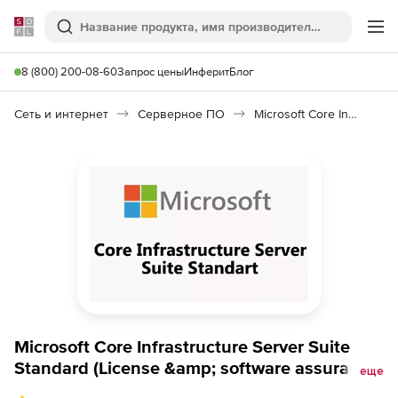
Softline
Поиск
Ме
8 (800) 200-08-60
Запрос цены
Инферит
Блог
Сеть и интернет
Серверное ПО
Microsoft Core Infrastructure Server Suite Standard
Microsoft Core Infrastructure Server Suite
Standard (License &amp; software assurance,
еще
Open Value), 16 cores GOV level D additional