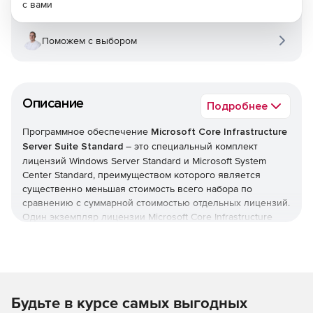
с вами
Поможем с выбором
Описание
Подробнее
Программное обеспечение
Microsoft Core Infrastructure
Server Suite Standard
– это специальный комплект
лицензий Windows Server Standard и Microsoft System
Center Standard, преимуществом которого является
существенно меньшая стоимость всего набора по
сравнению с суммарной стоимостью отдельных лицензий.
Один экземпляр лицензии Microsoft Core Infrastructure
Server Suite Standard приобретается для каждых двух
физических процессоров. Компоненты, входящие в
набор, можно разделять на лицензированном сервере.
Состав Microsoft Core Infrastructure Server Suite
Будьте в курсе самых выгодных
Standard: