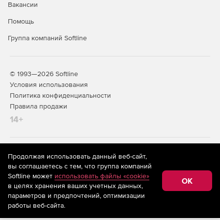
Вакансии
Помощь
Группа компаний Softline
© 1993—2026 Softline
Условия использования
Политика конфиденциальности
Правила продажи
14+
На информационном ресурсе store.softline.ru применяются
Продолжая использовать данный веб-сайт,
рекомендательные технологии
(информационные технологии
вы соглашаетесь с тем, что группа компаний
предоставления информации на основе сбора,
Softline может
использовать файлы «cookie»
систематизации и анализа сведений, относящихся к
OK
в целях хранения ваших учетных данных,
предпочтениям пользователей сети «Интернет»,
находящихся на территории Российской Федерации)
параметров и предпочтений, оптимизации
работы веб-сайта.