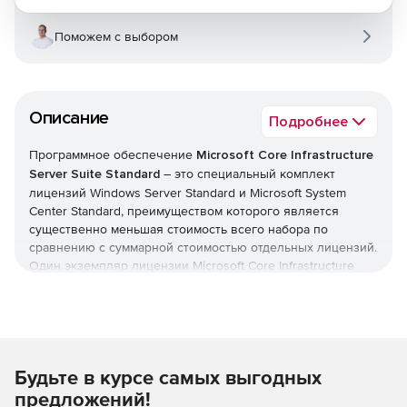
Поможем с выбором
Описание
Подробнее
Программное обеспечение
Microsoft Core Infrastructure
Server Suite Standard
– это специальный комплект
лицензий Windows Server Standard и Microsoft System
Center Standard, преимуществом которого является
существенно меньшая стоимость всего набора по
сравнению с суммарной стоимостью отдельных лицензий.
Один экземпляр лицензии Microsoft Core Infrastructure
Server Suite Standard приобретается для каждых двух
физических процессоров. Компоненты, входящие в
набор, можно разделять на лицензированном сервере.
Состав Microsoft Core Infrastructure Server Suite
Будьте в курсе самых выгодных
Standard:
предложений!