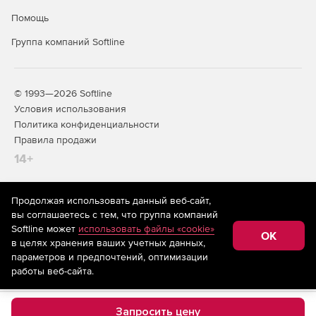
Помощь
Группа компаний Softline
© 1993—2026 Softline
Условия использования
Политика конфиденциальности
Правила продажи
14+
Продолжая использовать данный веб-сайт,
На информационном ресурсе store.softline.ru применяются
вы соглашаетесь с тем, что группа компаний
рекомендательные технологии
(информационные технологии
Softline может
использовать файлы «cookie»
предоставления информации на основе сбора,
OK
в целях хранения ваших учетных данных,
систематизации и анализа сведений, относящихся к
предпочтениям пользователей сети «Интернет»,
параметров и предпочтений, оптимизации
находящихся на территории Российской Федерации)
работы веб-сайта.
Запросить цену