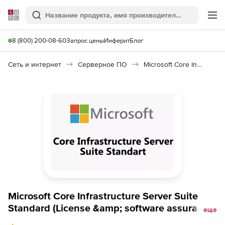
Softline
Поиск
Ме
8 (800) 200-08-60
Запрос цены
Инферит
Блог
Сеть и интернет
Серверное ПО
Microsoft Core Infrastructure Server Suite Standard
Microsoft Core Infrastructure Server Suite
Standard (License &amp; software assurance,
еще
OLP Government), 16 cores GOV, Microsoft