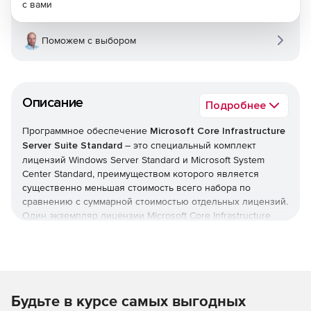
с вами
Поможем с выбором
Описание
Подробнее
Программное обеспечение
Microsoft Core Infrastructure
Server Suite Standard
– это специальный комплект
лицензий Windows Server Standard и Microsoft System
Center Standard, преимуществом которого является
существенно меньшая стоимость всего набора по
сравнению с суммарной стоимостью отдельных лицензий.
Один экземпляр лицензии Microsoft Core Infrastructure
Server Suite Standard приобретается для каждых двух
физических процессоров. Компоненты, входящие в
набор, можно разделять на лицензированном сервере.
Состав Microsoft Core Infrastructure Server Suite
Будьте в курсе самых выгодных
Standard: