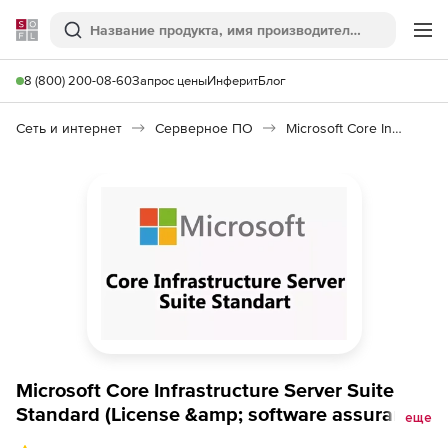
Softline
Поиск
Ме
8 (800) 200-08-60
Запрос цены
Инферит
Блог
Сеть и интернет
Серверное ПО
Microsoft Core Infrastructure Server Suite Standard
Microsoft Core Infrastructure Server Suite
Standard (License &amp; software assurance,
еще
Open Value), 16 cores additional product 1