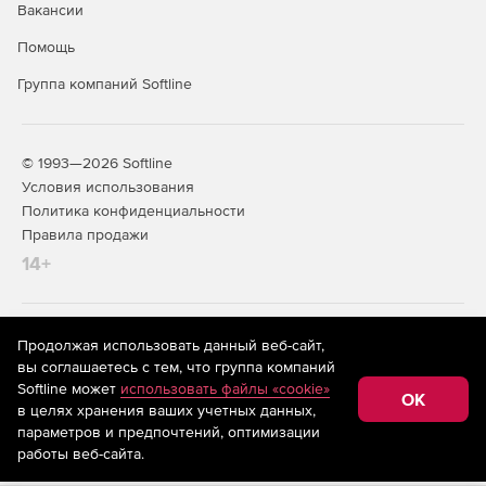
Вакансии
Помощь
Группа компаний Softline
© 1993—2026 Softline
Условия использования
Политика конфиденциальности
Правила продажи
14+
На информационном ресурсе store.softline.ru применяются
Продолжая использовать данный веб-сайт,
рекомендательные технологии
(информационные технологии
вы соглашаетесь с тем, что группа компаний
предоставления информации на основе сбора,
Softline может
использовать файлы «cookie»
систематизации и анализа сведений, относящихся к
OK
в целях хранения ваших учетных данных,
предпочтениям пользователей сети «Интернет»,
находящихся на территории Российской Федерации)
параметров и предпочтений, оптимизации
работы веб-сайта.