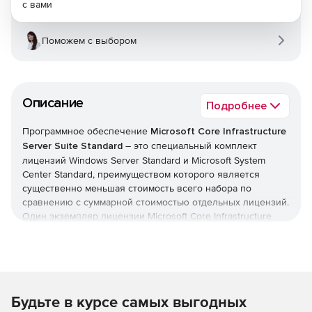
с вами
Поможем с выбором
Описание
Подробнее
Программное обеспечение
Microsoft Core Infrastructure
Server Suite Standard
– это специальный комплект
лицензий Windows Server Standard и Microsoft System
Center Standard, преимуществом которого является
существенно меньшая стоимость всего набора по
сравнению с суммарной стоимостью отдельных лицензий.
Один экземпляр лицензии Microsoft Core Infrastructure
Server Suite Standard приобретается для каждых двух
физических процессоров. Компоненты, входящие в
набор, можно разделять на лицензированном сервере.
Состав Microsoft Core Infrastructure Server Suite
Будьте в курсе самых выгодных
Standard: