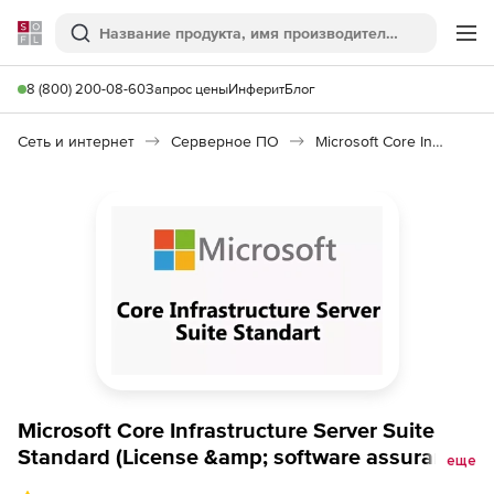
Softline
Поиск
Ме
8 (800) 200-08-60
Запрос цены
Инферит
Блог
Сеть и интернет
Серверное ПО
Microsoft Core Infrastructure Server Suite Standard
Microsoft Core Infrastructure Server Suite
Standard (License &amp; software assurance,
еще
Open Value), 2 cores additional product 1