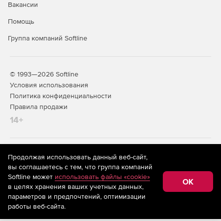
Вакансии
Помощь
Группа компаний Softline
© 1993—2026 Softline
Условия использования
Политика конфиденциальности
Правила продажи
14+
На информационном ресурсе store.softline.ru применяются
Продолжая использовать данный веб-сайт,
рекомендательные технологии
(информационные технологии
вы соглашаетесь с тем, что группа компаний
предоставления информации на основе сбора,
Softline может
использовать файлы «cookie»
систематизации и анализа сведений, относящихся к
OK
в целях хранения ваших учетных данных,
предпочтениям пользователей сети «Интернет»,
находящихся на территории Российской Федерации)
параметров и предпочтений, оптимизации
работы веб-сайта.