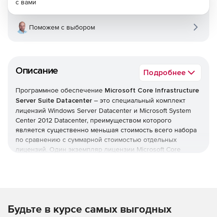
с вами
Поможем с выбором
Описание
Подробнее
Программное обеспечение
Microsoft Core Infrastructure
Server Suite Datacenter
– это специальный комплект
лицензий Windows Server Datacenter и Microsoft System
Center 2012 Datacenter, преимуществом которого
является существенно меньшая стоимость всего набора
по сравнению с суммарной стоимостью отдельных
лицензий. Один экземпляр лицензии Microsoft Core
Infrastructure Server Suite Datacenter приобретается для
каждых двух физических процессоров. Компоненты,
входящие в набор, можно разделять на лицензированном
сервере.
Будьте в курсе самых выгодных
Состав Microsoft Core Infrastructure Server Suite