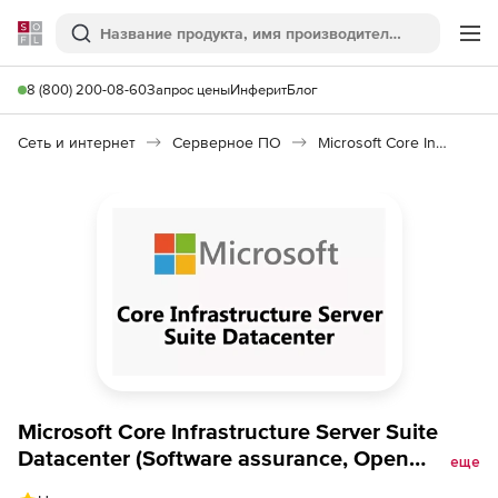
Softline
Поиск
Ме
8 (800) 200-08-60
Запрос цены
Инферит
Блог
Сеть и интернет
Серверное ПО
Microsoft Core Infrastructure Server Suite Datacenter
Microsoft Core Infrastructure Server Suite
Datacenter (Software assurance, Open
еще
Value), 2 cores additional product 1 Year