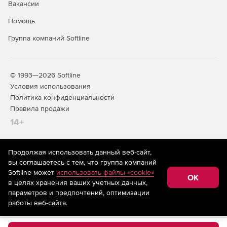
Вакансии
Помощь
Группа компаний Softline
© 1993—2026 Softline
Условия использования
Политика конфиденциальности
Правила продажи
14+
Продолжая использовать данный веб-сайт,
На информационном ресурсе store.softline.ru применяются
вы соглашаетесь с тем, что группа компаний
рекомендательные технологии
(информационные технологии
Softline может
использовать файлы «cookie»
предоставления информации на основе сбора,
OK
в целях хранения ваших учетных данных,
систематизации и анализа сведений, относящихся к
предпочтениям пользователей сети «Интернет»,
параметров и предпочтений, оптимизации
находящихся на территории Российской Федерации)
работы веб-сайта.