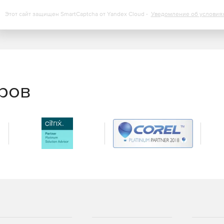
Этот сайт защищен SmartCaptcha от Yandex Cloud -
Уведомление об условия
еров