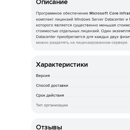
Описание
Программное обеспечение
Microsoft Core Infra
комплект лицензий Windows Server Datacenter и 
которого является существенно меньшая стоимо
стоимостью отдельных лицензий. Один экземпляр л
Datacenter приобретается для каждых двух физи
можно разделять на лицензированном сервере.
Состав Microsoft Core Infrastructure Server Sui
Характеристики
Windows Server Datacenter – ведущая сервер
работа крупнейших центров обработки данны
Версия
Datacenter содержит полный функционал с н
экземпляров. Datacenter подходит для сред
Способ доставки
центров обработки данных и частных облаков
Срок действия
Microsoft System Center 2012 Datacenter – 
Тип организации
управления IТ-средой, которая включает ви
устройства. Datacenter служит основой для
Язык интерфейса
клиентских сред, помогая сотрудникам IТ-п
пользователей.
Отзывы