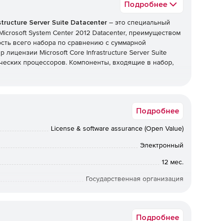
Подробнее
structure Server Suite Datacenter
– это специальный
Microsoft System Center 2012 Datacenter, преимуществом
сть всего набора по сравнению с суммарной
ицензии Microsoft Core Infrastructure Server Suite
ческих процессоров. Компоненты, входящие в набор,
te Datacenter:
Подробнее
ная операционная система, на которой основывается
х в организациях по всему миру. Windows Server
License & software assurance (Open Value)
еограниченными правами на запуск виртуальных
 с высокой плотностью виртуализации (динамических
Электронный
).
12 мес.
платформа, предназначенная для эффективного
Государственная организация
ртуальную серверную инфраструктуру и клиентские
 управления и защиты виртуальных и мобильных
Русская версия
одразделения увеличивать эффективность работы
Подробнее