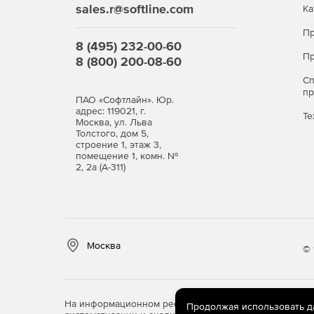
sales.r@softline.com
Ка
Пр
8 (495) 232-00-60
Пр
8 (800) 200-08-60
С
п
ПАО «Софтлайн». Юр.
адрес: 119021, г.
Те
Москва, ул. Льва
Толстого, дом 5,
строение 1, этаж 3,
помещение 1, комн. №
2, 2а (А-311)
Москва
© 
На информационном ресурсе store.softline.ru примен
Продолжая использовать дан