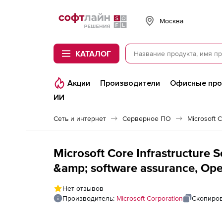
Softline
Москва
КАТАЛОГ
Акции
Производители
Офисные пр
ИИ
Сеть и интернет
Серверное ПО
Microsoft C
Microsoft Core Infrastructure S
&amp; software assurance, Open Value), 16 cor
additional product, 1 Year Acqu
Нет отзывов
Server License
Производитель:
Microsoft Corporation
Скопиров