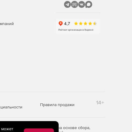
омпаний
14+
Правила продажи
циальности
редоставления информации на основе сбора,
e может