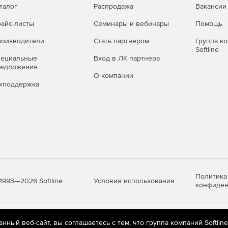
талог
Распродажа
Вакансии
айс-листы
Семинары и вебинары
Помощь
оизводители
Стать партнером
Группа к
Softline
пециальные
Вход в ЛК партнера
редложения
О компании
хподдержка
Политика
Условия использования
1993—2026 Softline
конфиден
яются
рекомендательные технологии
(информационные технологии п
ный веб-сайт, вы соглашаетесь с тем, что группа компаний Softlin