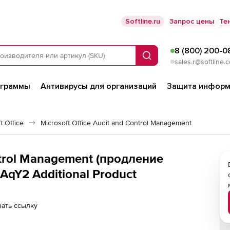
Softline.ru
Запрос цены
Те
8 (800) 200-0
Поиск
sales.r@softline.
ограммы
Антивирусы для организаций
Защита информ
 Office
Microsoft Office Audit and Control Management
ontrol Management (продление
 AqY2 Additional Product
ать ссылку