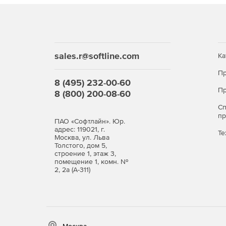
sales.r@softline.com
Ка
Пр
8 (495) 232-00-60
Пр
8 (800) 200-08-60
С
п
ПАО «Софтлайн». Юр.
адрес: 119021, г.
Те
Москва, ул. Льва
Толстого, дом 5,
строение 1, этаж 3,
помещение 1, комн. №
2, 2а (А-311)