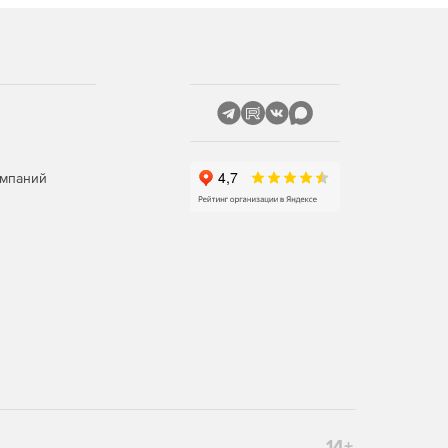
омпаний
14+