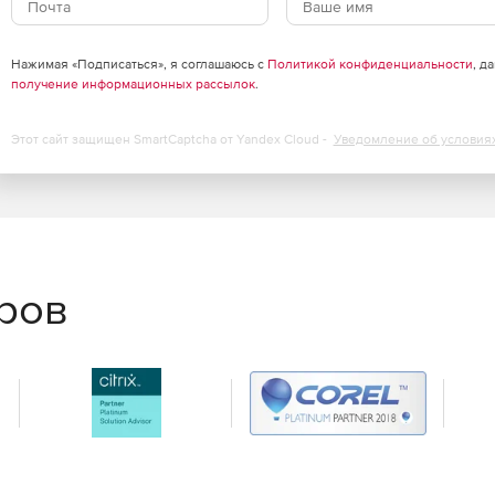
Нажимая «Подписаться», я соглашаюсь с
Политикой конфиденциальности
, д
получение информационных рассылок
.
Этот сайт защищен SmartCaptcha от Yandex Cloud -
Уведомление об условия
еров