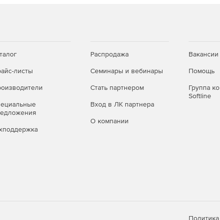
талог
Распродажа
Вакансии
айс-листы
Семинары и вебинары
Помощь
оизводители
Стать партнером
Группа к
Softline
пециальные
Вход в ЛК партнера
редложения
О компании
хподдержка
Политика