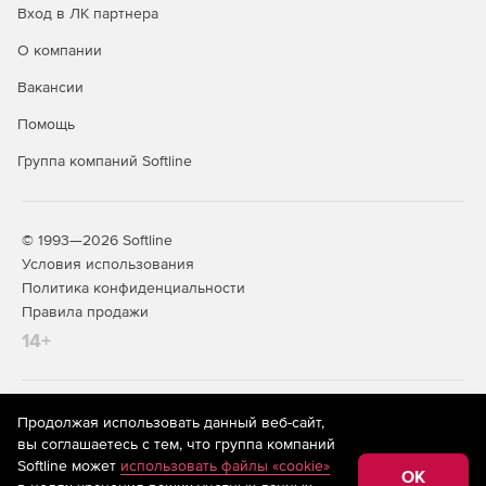
Вход в ЛК партнера
О компании
Вакансии
Помощь
Группа компаний Softline
© 1993—2026 Softline
Условия использования
Политика конфиденциальности
Правила продажи
14+
На информационном ресурсе store.softline.ru применяются
Продолжая использовать данный веб-сайт,
рекомендательные технологии
(информационные технологии
вы соглашаетесь с тем, что группа компаний
предоставления информации на основе сбора,
Softline может
использовать файлы «cookie»
систематизации и анализа сведений, относящихся к
OK