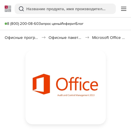
Softline
Поиск
Ме
8 (800) 200-08-60
Запрос цены
Инферит
Блог
Офисные программы
Офисные пакеты Microsoft Office
Microsoft Office Audit and Control Management