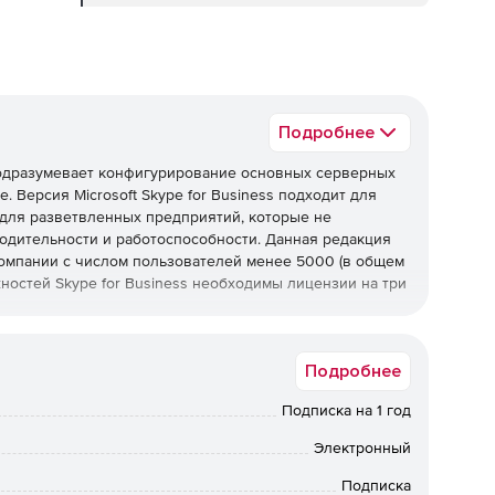
Подробнее
L подразумевает конфигурирование основных серверных
 Версия Microsoft Skype for Business подходит для
для разветвленных предприятий, которые не
дительности и работоспособности. Данная редакция
омпании с числом пользователей менее 5000 (в общем
ностей Skype for Business необходимы лицензии на три
us CAL расширяет стандартную версию коммуникатора
Подробнее
тивной голосовой телефонии. Данный продукт
ть на связь из любой точки мира при условии наличия
Подписка на 1 год
ому компьютеру и настольным приложениям. Лицензия
ной к Skype for Business Server Standard. Для получения
Электронный
бходимы лицензии на три версии (Standard, Enterprise и
Подписка