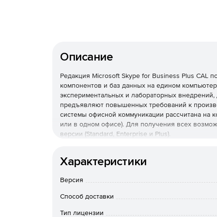
Описание
Редакция Microsoft Skype for Business Plus CA
компонентов и баз данных на едином компьютере.
экспериментальных и лабораторных внедрений, 
предъявляют повышенных требований к произво
системы офисной коммуникации рассчитана на к
или в одном офисе). Для получения всех возмож
версии (Standard, Enterprise и Plus).
Система Microsoft Skype for Business Server Pl
Характеристики
Skype for Business Standard функциями корпора
предоставляет сотрудникам возможности выходи
Версия
Интернет-подключения к телефону, персональн
Skype for Business Server Plus является добавоч
Способ доставки
всех возможностей Skype for Business Server нео
Plus).
Тип лицензии