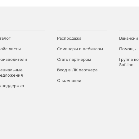
талог
Распродажа
Вакансии
айс-листы
Семинары и вебинары
Помощь
оизводители
Стать партнером
Группа к
Softline
пециальные
Вход в ЛК партнера
редложения
О компании
хподдержка