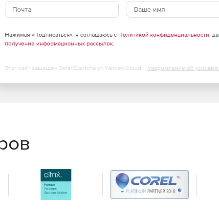
Нажимая «Подписаться», я соглашаюсь с
Политикой конфиденциальности
, д
получение информационных рассылок
.
Этот сайт защищен SmartCaptcha от Yandex Cloud -
Уведомление об условия
еров