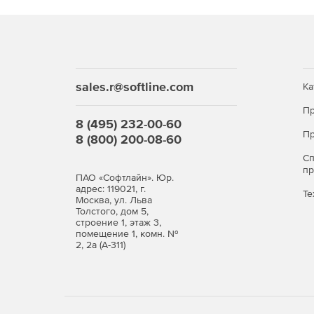
sales.r@softline.com
Ка
Пр
8 (495) 232-00-60
Пр
8 (800) 200-08-60
С
п
ПАО «Софтлайн». Юр.
адрес: 119021, г.
Те
Москва, ул. Льва
Толстого, дом 5,
строение 1, этаж 3,
помещение 1, комн. №
2, 2а (А-311)