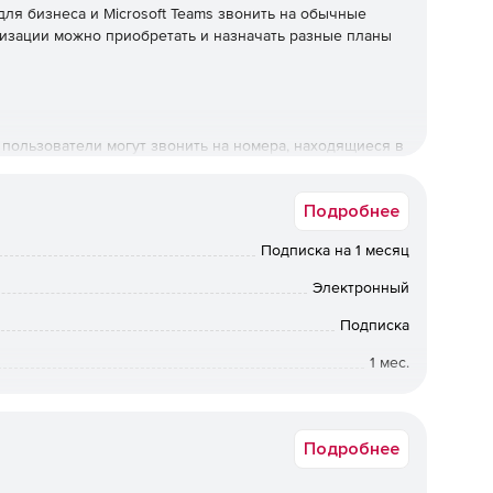
 для бизнеса и Microsoft Teams звонить на обычные
низации можно приобретать и назначать разные планы
пользователи могут звонить на номера, находящиеся в
ce 365.
Подробнее
 лицензированные пользователи могут звонить на
в которых пользователю назначена лицензия на Office
Подписка на 1 месяц
ьзователя, а также на международные номера в 196
Электронный
Подписка
1 мес.
Русская версия
Подробнее