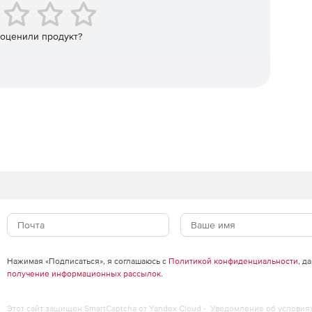
 оценили продукт?
Нажимая «Подписаться», я соглашаюсь с
Политикой конфиденциальности
, д
получение информационных рассылок
.
Этот сайт защищен SmartCaptcha от Yandex Cloud -
Уведомление об условия