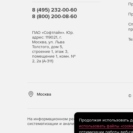
Пр
8 (495) 232-00-60
Пр
8 (800) 200-08-60
С
п
ПАО «Софтлайн». Юр.
адрес: 119021, г.
Те
Москва, ул. Льва
Толстого, дом 5,
строение 1, этаж 3,
помещение 1, комн. №
2, 2а (А-311)
Москва
© 
На информационном ресурсе store.softline.ru примен
Продолжая использовать дан
систематизации и анализа сведений, относящихся к 
использовать файлы «cooki
оптимизации работы веб-са