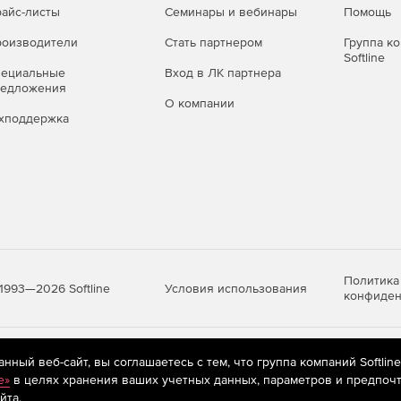
айс-листы
Семинары и вебинары
Помощь
оизводители
Стать партнером
Группа к
Softline
пециальные
Вход в ЛК партнера
редложения
О компании
хподдержка
Политика
Условия использования
1993—2026 Softline
конфиден
яются
рекомендательные технологии
(информационные технологии п
ный веб-сайт, вы соглашаетесь с тем, что группа компаний Softlin
предпочтениям пользователей сети «Интернет», находящихся на те
e»
в целях хранения ваших учетных данных, параметров и предпочт
йта.