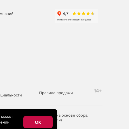
омпаний
14+
Правила продажи
циальности
редоставления информации на основе сбора,
e может
рритории Российской Федерации)
OK
ений,