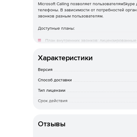
Microsoft Calling позволяет пользователямSkype
телефоны. В зависимости от потребностей орга
звонков разным пользователям.
Доступные планы:
План внутренних звонков: лицензированные 
стране или регионе, где они назначены в Offi
Характеристики
План внутренних и международных звонков:
номера, находящиеся в стране или регионе, 
Версия
365, в зависимости от местонахождения пол
Способ доставки
странах и регионах.
Тип лицензии
Срок действия
Язык интерфейса
Отзывы