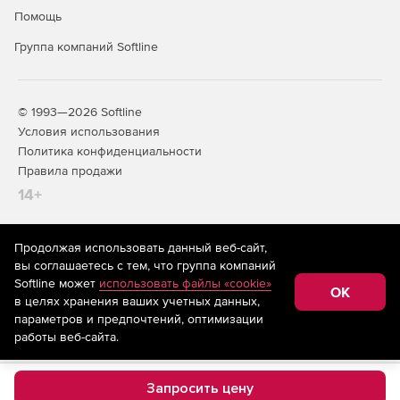
Dynamics 365 for Field Service – упрощает полный
Помощь
цикл обслуживания клиентов.
Группа компаний Softline
Финансы и бизнес-процессы
Dynamics 365 for Finance and Operations – помогает
© 1993—2026 Softline
предприятиям быстро адаптироваться к изменению
Условия использования
потребностей рынка и стимулировать быстрый
Политика конфиденциальности
рост бизнеса.
Правила продажи
Dynamics 365 for Retail – унифицирует процессы в
14+
интернет-магазине, розничной сети и бэк-офисе,
чтобы персонализировать взаимодействие с
клиентами и повысить результативность продавцов.
Продолжая использовать данный веб-сайт,
На информационном ресурсе store.softline.ru применяются
вы соглашаетесь с тем, что группа компаний
рекомендательные технологии
(информационные технологии
Softline может
использовать файлы «cookie»
предоставления информации на основе сбора,
OK
в целях хранения ваших учетных данных,
систематизации и анализа сведений, относящихся к
предпочтениям пользователей сети «Интернет»,
параметров и предпочтений, оптимизации
находящихся на территории Российской Федерации)
работы веб-сайта.
Запросить цену