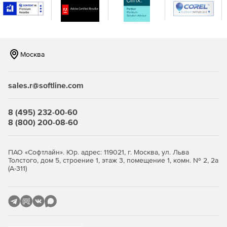
бизнес-приложений от Microsoft.
Кадры
Dynamics 365 for Talent: Attract – помогает находить,
Москва
привлекать, фильтровать, собеседовать и лучше
нанимать необходимых специалистов.
sales.r@softline.com
Dynamics 365 for Talent: Onboard – помогает ускорить
адаптацию новых сотрудников и быстрее получать
результаты.
8 (495) 232-00-60
8 (800) 200-08-60
Dynamics 365 for Talent: Core HR – оптимизирует
кадровые процессы и предоставляет возможности
для самообслуживания и совместной работы.
ПАО «Софтлайн». Юр. адрес: 119021, г. Москва, ул. Льва
Толстого, дом 5, строение 1, этаж 3, помещение 1, комн. № 2, 2а
(А-311)
Смешанная реальность
Dynamics 365 Remote Assist – помогает техническим
специалистам эффективнее решать проблемы,
организовав удаленную совместную работу.