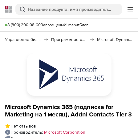
Softline
Поиск
Ме
8 (800) 200-08-60
Запрос цены
Инферит
Блог
Управление бизнесом, CRM/ERP
Программное обеспечение для управления бизнесом
Microsoft Dynamics 365
Microsoft Dynamics 365 (подписка for
Marketing на 1 месяц), Addnl Contacts Tier 3
Нет отзывов
Производитель:
Microsoft Corporation