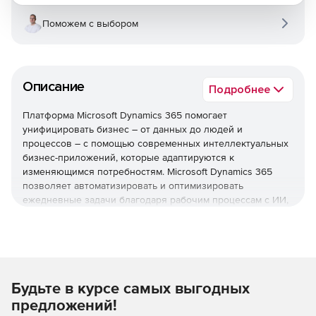
Поможем с выбором
Описание
Подробнее
Платформа Microsoft Dynamics 365 помогает
унифицировать бизнес – от данных до людей и
процессов – с помощью современных интеллектуальных
бизнес-приложений, которые адаптируются к
изменяющимся потребностям. Microsoft Dynamics 365
позволяет автоматизировать и оптимизировать
ежедневные задачи благодаря рабочим процессам с ИИ,
улучшить бизнес-результаты с помощью аналитики на
основе данных и рекомендаций, а также укрепить связь с
клиентами благодаря полному представлению о них.
Продажи
Будьте в курсе самых выгодных
Dynamics 365 for Sales – оптимизация процесса
предложений!
продаж.