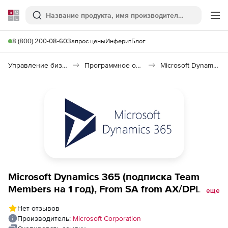
Softline
Поиск
Ме
8 (800) 200-08-60
Запрос цены
Инферит
Блог
Управление бизнесом, CRM/ERP
Программное обеспечение для управления бизнесом
Microsoft Dynamics 365
Microsoft Dynamics 365 (подписка Team
Members на 1 год), From SA from AX/DPL
еще
User (Qualified Offer)
Нет отзывов
Производитель:
Microsoft Corporation