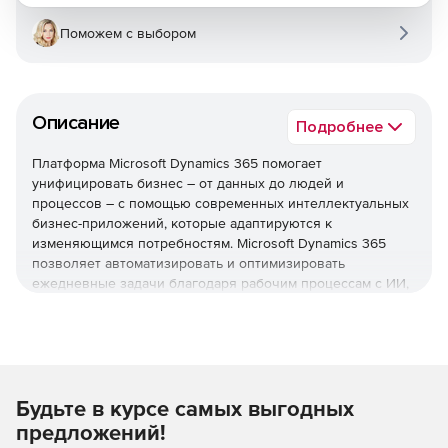
Поможем с выбором
Описание
Подробнее
Платформа Microsoft Dynamics 365 помогает
унифицировать бизнес – от данных до людей и
процессов – с помощью современных интеллектуальных
бизнес-приложений, которые адаптируются к
изменяющимся потребностям. Microsoft Dynamics 365
позволяет автоматизировать и оптимизировать
ежедневные задачи благодаря рабочим процессам с ИИ,
улучшить бизнес-результаты с помощью аналитики на
основе данных и рекомендаций, а также укрепить связь с
клиентами благодаря полному представлению о них.
Продажи
Будьте в курсе самых выгодных
Dynamics 365 for Sales – оптимизация процесса
предложений!
продаж.