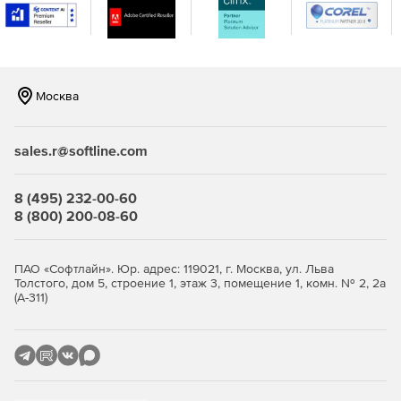
бизнес-приложений от Microsoft.
Кадры
Dynamics 365 for Talent: Attract – помогает находить,
Москва
привлекать, фильтровать, собеседовать и лучше
нанимать необходимых специалистов.
sales.r@softline.com
Dynamics 365 for Talent: Onboard – помогает ускорить
адаптацию новых сотрудников и быстрее получать
результаты.
8 (495) 232-00-60
8 (800) 200-08-60
Dynamics 365 for Talent: Core HR – оптимизирует
кадровые процессы и предоставляет возможности
для самообслуживания и совместной работы.
ПАО «Софтлайн». Юр. адрес: 119021, г. Москва, ул. Льва
Толстого, дом 5, строение 1, этаж 3, помещение 1, комн. № 2, 2а
(А-311)
Смешанная реальность
Dynamics 365 Remote Assist – помогает техническим
специалистам эффективнее решать проблемы,
организовав удаленную совместную работу.