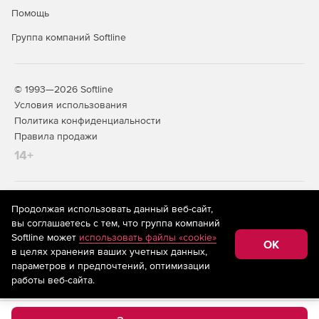
Dynamics 365 for Field Service – упрощает полный
Помощь
цикл обслуживания клиентов.
Группа компаний Softline
Финансы и бизнес-процессы
Dynamics 365 for Finance and Operations – помогает
© 1993—2026 Softline
предприятиям быстро адаптироваться к изменению
Условия использования
потребностей рынка и стимулировать быстрый
Политика конфиденциальности
рост бизнеса.
Правила продажи
Dynamics 365 for Retail – унифицирует процессы в
14+
интернет-магазине, розничной сети и бэк-офисе,
чтобы персонализировать взаимодействие с
клиентами и повысить результативность продавцов.
На информационном ресурсе store.softline.ru применяются
Продолжая использовать данный веб-сайт,
рекомендательные технологии
(информационные технологии
вы соглашаетесь с тем, что группа компаний
предоставления информации на основе сбора,
Softline может
использовать файлы «cookie»
систематизации и анализа сведений, относящихся к
OK
в целях хранения ваших учетных данных,
предпочтениям пользователей сети «Интернет»,
находящихся на территории Российской Федерации)
параметров и предпочтений, оптимизации
работы веб-сайта.