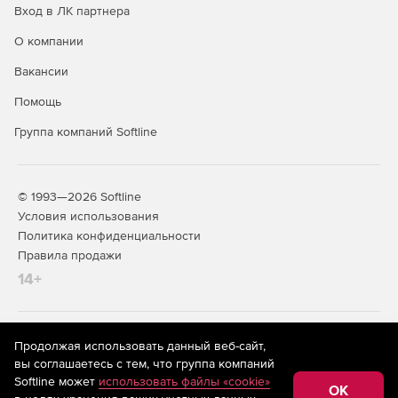
Вход в ЛК партнера
О компании
Вакансии
Помощь
Группа компаний Softline
© 1993—2026 Softline
Условия использования
Политика конфиденциальности
Правила продажи
14+
На информационном ресурсе store.softline.ru применяются
Продолжая использовать данный веб-сайт,
рекомендательные технологии
(информационные технологии
вы соглашаетесь с тем, что группа компаний
предоставления информации на основе сбора,
Softline может
использовать файлы «cookie»
систематизации и анализа сведений, относящихся к
OK