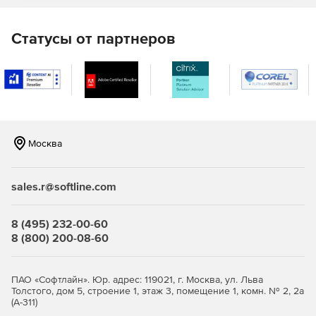
Microsoft Visual Studio Professional:
Статусы от партнеров
Профессиональные инструменты и службы для
разработки, предназначенные для индивидуальных
разработчиков или небольших групп.
Microsoft Visual Studio Enterprise:
Интегрированное комплексное решение для групп
любого размера с высокими требованиями к качеству
Москва
и масштабу.
Полный набор инструментов и служб для
sales.r@softline.com
проектирования, создания и развертывания сложных
корпоративных приложений.
8 (495) 232-00-60
8 (800) 200-08-60
ПАО «Софтлайн». Юр. адрес: 119021, г. Москва, ул. Льва
Толстого, дом 5, строение 1, этаж 3, помещение 1, комн. № 2, 2а
(А-311)