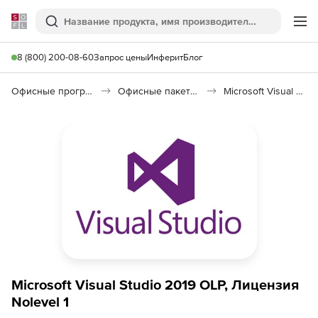
Softline
Поиск
Ме
8 (800) 200-08-60
Запрос цены
Инферит
Блог
Офисные программы
Офисные пакеты Microsoft Office
Microsoft Visual Studio
Microsoft Visual Studio 2019 OLP, Лицензия
Nolevel 1