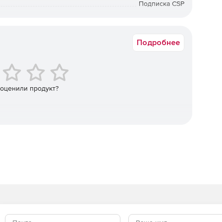
Подписка CSP
можности Word, Excel и PowerPoint, а также
1 мес.
орым можно успевать больше даже в пути.
Подробнее
ной производительности помогут раскрыть творческий
е данные в Excel, облегчат поиск необходимых
ачественные тексты в Word и Outlook и эффективно
 оценили продукт?
предприятий, которые могут пользоваться
ффективность и стимулировать развитие своей
 эффективность рутинных процессов и помогает
 и нацеливать сотрудников на первоочередные задачи.
ь и модернизировать свою систему безопасности,
ние нормативных стандартов с помощью облака