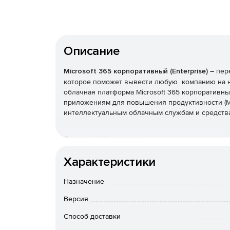
Описание
Microsoft 365 корпоративный (Enterprise)
– пер
которое поможет вывести любую компанию на н
облачная платформа Microsoft 365 корпоративный
приложениям для повышения продуктивности (Micro
интеллектуальным облачным службам и средства
Личная эффективность
Характеристики
Microsoft 365 можно настроить в соответст
Пользователи получают больше возможност
для продуктивной работы.
Назначение
Версия
Microsoft Teams – это единая централизован
Microsoft 365, с помощью которой можно общ
Способ доставки
и совместно работать над проектами незави