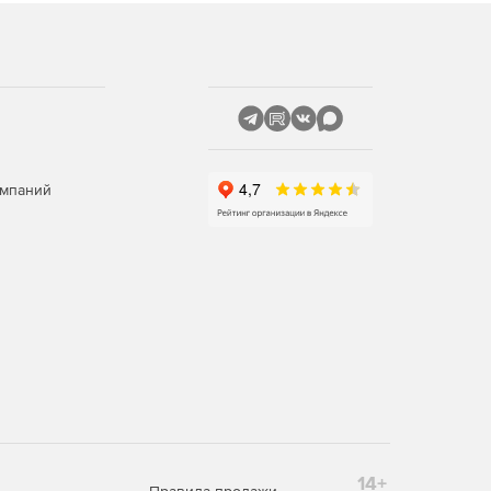
омпаний
14+
Правила продажи