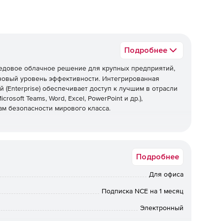
Подробнее
едовое облачное решение для крупных предприятий,
овый уровень эффективности. Интегрированная
 (Enterprise) обеспечивает доступ к лучшим в отрасли
soft Teams, Word, Excel, PowerPoint и др.),
м безопасности мирового класса.
вии с конкретными уникальными потребностями.
Подробнее
ей благодаря инновационным службам и приложениям
Для офиса
Подписка NCE на 1 месяц
ная платформа для коллективной работы в составе
аться в чате, проводить собрания, осуществлять звонки
Электронный
симо от нахождения.