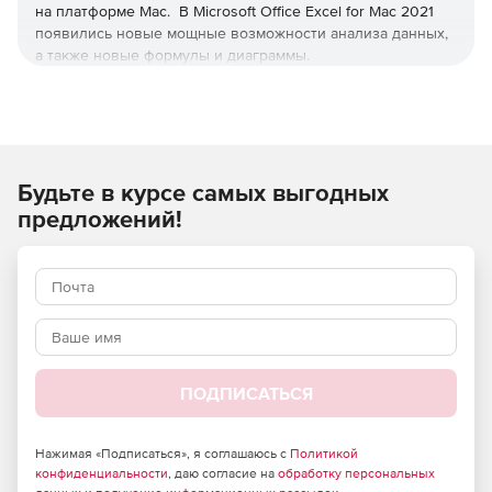
на платформе Mac. В Microsoft Office Excel for Mac 2021
появились новые мощные возможности анализа данных,
а также новые формулы и диаграммы.
Новые функции Microsoft Office Excel for Mac 2021:
Воронкообразные графики и 2D карты.
Будьте в курсе самых выгодных
Новые функции Excel (CONCAT, TEXTJOIN, IFS,
SWITCH).
предложений!
Новые диаграммы: карты для сравнения значений и
отображения категорий по географическим регионам.
ПОДПИСАТЬСЯ
Нажимая «Подписаться», я соглашаюсь с
Политикой
конфиденциальности
, даю согласие на
обработку персональных