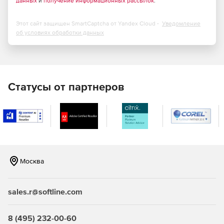
данных
и
получение информационных рассылок
.
Этот сайт защищен SmartCaptcha от Yandex Cloud -
Уведомление
об условиях обработки данных
Статусы от партнеров
Москва
sales.r@softline.com
8 (495) 232-00-60