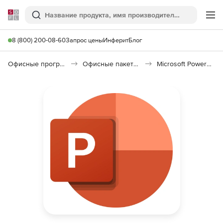
Softline
Поиск
Ме
8 (800) 200-08-60
Запрос цены
Инферит
Блог
Офисные программы
Офисные пакеты Microsoft Office
Microsoft PowerPoint for Mac 2021