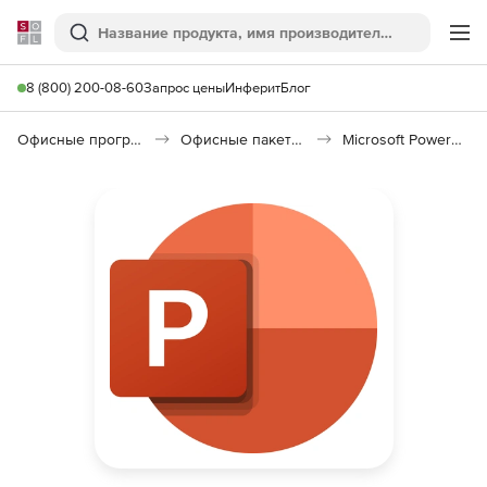
Softline
Поиск
Ме
8 (800) 200-08-60
Запрос цены
Инферит
Блог
Офисные программы
Офисные пакеты Microsoft Office
Microsoft PowerPoint for Mac 2021