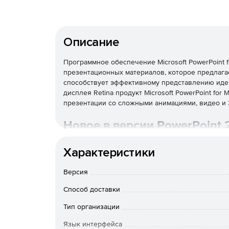
Описание
Программное обеспечение Microsoft PowerPoint 
презентационных материалов, которое предлага
способствует эффективному представлению иде
дисплея Retina продукт Microsoft PowerPoint for
презентации со сложными анимациями, видео и
Новое в версии PowerPoint 
Видео, картинки и эффекты
Характеристики
Возможность добавлять живое действие на сл
Версия
покидая приложение.
Способ доставки
Удаление нежелательного контента с начала 
Тип организации
Язык интерфейса
Переход Morph.