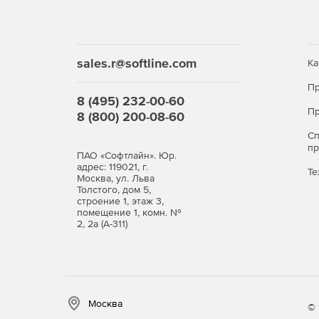
sales.r@softline.com
Ка
Пр
8 (495) 232-00-60
Пр
8 (800) 200-08-60
С
п
ПАО «Софтлайн». Юр.
адрес: 119021, г.
Те
Москва, ул. Льва
Толстого, дом 5,
строение 1, этаж 3,
помещение 1, комн. №
2, 2а (А-311)
Москва
© 