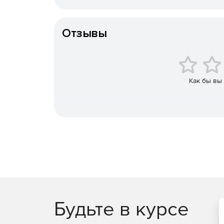
Особенности доставки
Возможность вставлять 3D-модели.
Отзывы
Добавление pizzazz с иконками.
Вставка и редактирование масштабируемой в
Как бы вы
Анимация фона слайдов.
Создание слайдов:
Выделение текста.
Гиперссылки в живом цвете.
Другие новые функции:
Рендеринг встроенных шрифтов. Шрифты, ко
Будьте в курсе
отображаются правильно, если смотреть в Po