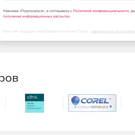
Нажимая «Подписаться», я соглашаюсь с
Политикой конфиденциальности
, д
получение информационных рассылок
.
азки, чтобы привлечь внимание к некоторым частям
Этот сайт защищен SmartCaptcha от Yandex Cloud -
Уведомление об условия
еров