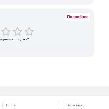
Срок доставки: 15-20 раб.дн.
Подробнее
екторной графики (SVG) в презентациях.
 оценили продукт?
торые были встроены в презентацию, теперь
werPoint 2019 для Mac.