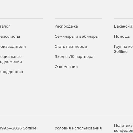
талог
Распродажа
Вакансии
айс-листы
Семинары и вебинары
Помощь
оизводители
Стать партнером
Группа к
Softline
пециальные
Вход в ЛК партнера
редложения
О компании
хподдержка
Политика
Условия использования
1993—2026 Softline
конфиден