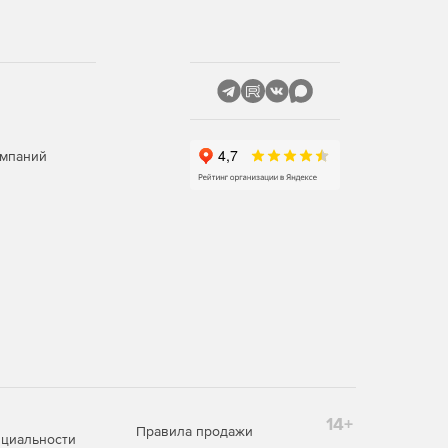
омпаний
14+
Правила продажи
циальности