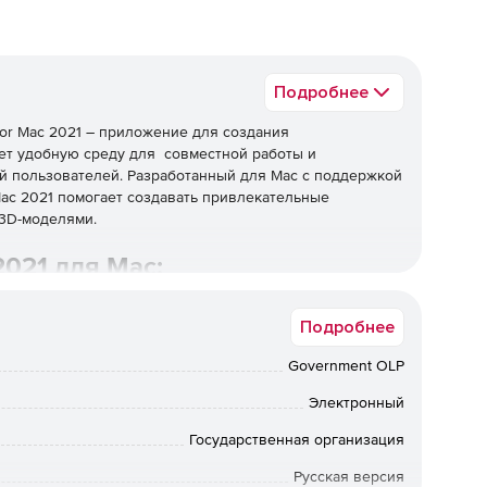
Подробнее
for Mac 2021 – приложение для создания
ет удобную среду для совместной работы и
й пользователей. Разработанный для Mac с поддержкой
 Mac 2021 помогает создавать привлекательные
 3D-моделями.
2021 для Mac:
Подробнее
айд с онлайн-видео, а затем просматривать его, не
Government OLP
Электронный
или конца аудио или видеоклипа, вставленного с Mac.
Государственная организация
Русская версия