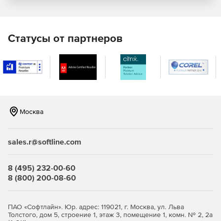
Framework, а инструменты разработчика размещены в
Microsoft Visual Studio. BizTalk Server может работать на 64-
разрядных серверах Windows.
Статусы от партнеров
Преимущества Microsoft BizTalk Server для интеграции
приложений:
Простое подключение. Доступ к полному спектру
возможностей и средств для подключения
критически важных локальных приложений.
Москва
Расширение в облако. Способность расширить
инфраструктуру за счет возможностей гибридного
подключения имеющихся систем и облачных
sales.r@softline.com
приложений.
Возможность получения новых ценных сведений от
8 (495) 232-00-60
связанных систем благодаря добавлению сервисов
8 (800) 200-08-60
Azure.
ПАО «Софтлайн». Юр. адрес: 119021, г. Москва, ул. Льва
Толстого, дом 5, строение 1, этаж 3, помещение 1, комн. № 2, 2а