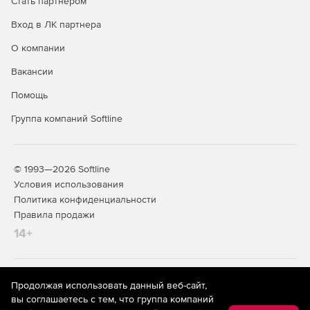
Стать партнером
Вход в ЛК партнера
О компании
Вакансии
Помощь
Группа компаний Softline
© 1993—2026 Softline
Условия использования
Политика конфиденциальности
Правила продажи
14+
На информационном ресурсе store.softline.ru применяются
Продолжая использовать данный веб-сайт,
рекомендательные технологии
(информационные технологии
вы соглашаетесь с тем, что группа компаний
предоставления информации на основе сбора,