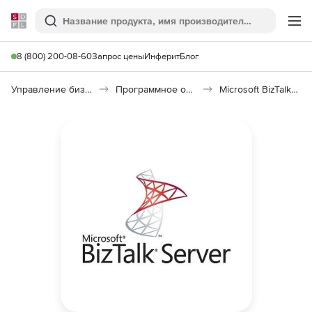
Softline
Поиск
Ме
8 (800) 200-08-60
Запрос цены
Инферит
Блог
Управление бизнесом, CRM/ERP
Программное обеспечение для управления бизнесом
Microsoft BizTalk Server Standard