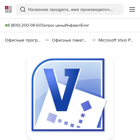
Softline
Поиск
Ме
8 (800) 200-08-60
Запрос цены
Инферит
Блог
Офисные программы
Офисные пакеты Microsoft Office
Microsoft Visio Professional (Open Value)