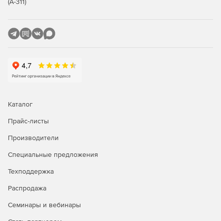
(А-311)
Совместная работа над диаграммами
Одновременная работа нескольких сотрудников над
одной диаграммой. Visio упрощает совместную работу
и уменьшает риски появления ошибок благодаря
возможности двух и более пользователей
параллельно работать над одной диаграммой. Все
изменения сохраняются централизованно, и версия
файла обновляется автоматически.
Каталог
Прайс-листы
Обмен диаграммами через web-браузер. Благодаря
сохранению Visio-диаграмм в Microsoft SharePoint – на
Производители
корпоративном сервере или в облаке Office 365 – они
мгновенно становятся доступными коллегам для
Специальные предложения
просмотра через браузер. Пользователи могут
добавлять к таким диаграммам комментарии, видеть
Техподдержка
изменения данных в реальном времени и
Распродажа
использовать для навигации сенсорный экран.
Семинары и вебинары
Обратная связь. Пользователи могут добавлять
комментарии ко всем диаграммам практически с