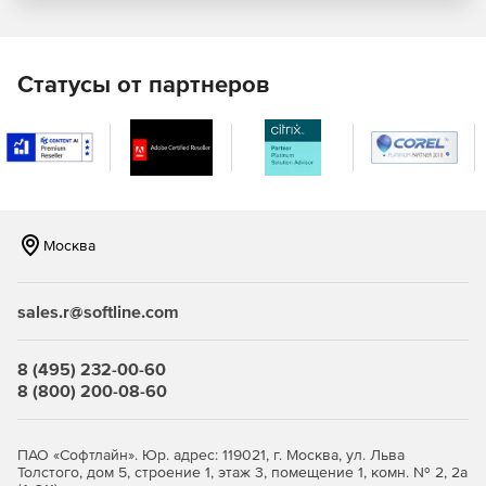
Простое создание и настройка диаграмм. Visio
содержит новые и улучшенные формы и трафареты –
свыше 60 встроенных шаблонов – для быстрого
Статусы от партнеров
получения профессиональных результатов.
Пользователи также могут применять к диаграммам
расширенный набор эффектов и тем.
Удобное выполнение стандартных задач. Новые
сочетания клавиш и плавающая панель для быстрого
доступа позволяют мгновенно открывать часто
Москва
используемые инструменты, а также заменять любую
форму в диаграмме с полным сохранением
взаимосвязей, метаданных и общей структуры.
sales.r@softline.com
Улучшенный шаблон Organization Charts. Теперь
шаблон предлагает несколько новых стилей, которые
8 (495) 232-00-60
можно применять в один клик мышью. Для шаблонов
8 (800) 200-08-60
позволяется импортировать изображения, а также
регулировать структуру с помощью
усовершенствованных опций.
ПАО «Софтлайн». Юр. адрес: 119021, г. Москва, ул. Льва
Толстого, дом 5, строение 1, этаж 3, помещение 1, комн. № 2, 2а