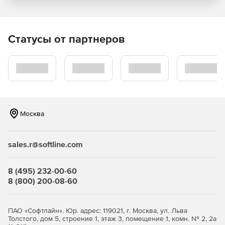
Простое создание и настройка диаграмм. Visio
содержит новые и улучшенные формы и трафареты –
свыше 60 встроенных шаблонов – для быстрого
Статусы от партнеров
получения профессиональных результатов.
Пользователи также могут применять к диаграммам
расширенный набор эффектов и тем.
Удобное выполнение стандартных задач. Новые
сочетания клавиш и плавающая панель для быстрого
доступа позволяют мгновенно открывать часто
Москва
используемые инструменты, а также заменять любую
форму в диаграмме с полным сохранением
взаимосвязей, метаданных и общей структуры.
sales.r@softline.com
Улучшенный шаблон Organization Charts. Теперь
шаблон предлагает несколько новых стилей, которые
8 (495) 232-00-60
можно применять в один клик мышью. Для шаблонов
8 (800) 200-08-60
позволяется импортировать изображения, а также
регулировать структуру с помощью
усовершенствованных опций.
ПАО «Софтлайн». Юр. адрес: 119021, г. Москва, ул. Льва
Толстого, дом 5, строение 1, этаж 3, помещение 1, комн. № 2, 2а