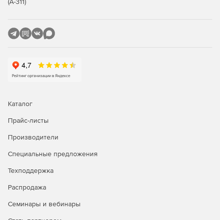
(А-311)
Совместная работа над диаграммами
Одновременная работа нескольких сотрудников над
одной диаграммой. Visio упрощает совместную работу
и уменьшает риски появления ошибок благодаря
возможности двух и более пользователей
параллельно работать над одной диаграммой. Все
изменения сохраняются централизованно, и версия
файла обновляется автоматически.
Каталог
Прайс-листы
Обмен диаграммами через web-браузер. Благодаря
сохранению Visio-диаграмм в Microsoft SharePoint – на
Производители
корпоративном сервере или в облаке Office 365 – они
мгновенно становятся доступными коллегам для
Специальные предложения
просмотра через браузер. Пользователи могут
добавлять к таким диаграммам комментарии, видеть
Техподдержка
изменения данных в реальном времени и
Распродажа
использовать для навигации сенсорный экран.
Семинары и вебинары
Обратная связь. Пользователи могут добавлять
комментарии ко всем диаграммам практически с