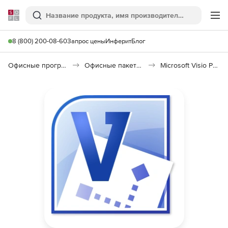
Softline
Поиск
Ме
8 (800) 200-08-60
Запрос цены
Инферит
Блог
Офисные программы
Офисные пакеты Microsoft Office
Microsoft Visio Professional (Open Value)