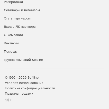
Распродажа
включая Cortana, Microsoft Edge, Windows Hello,
поддержку режима Continuum, набор новых
Семинары и вебинары
универсальных приложений, таких как «Фотографии»,
Стать партнером
«Музыка», «Видео», «Карты», «Почта» и «Календарь», а
также Xbox.
Вход в ЛК партнера
Windows 10 Pro
— это «десктопная» операционная
О компании
система, разработанная на базе Windows 10 Home.
Вакансии
Версия создана с оглядкой на нужды малого бизнеса,
позволяет эффективно управлять устройствами и
Помощь
приложениями, защищать конфиденциальные данные,
поддерживает сценарии максимально продуктивного
Группа компаний Softline
удаленного и мобильного использования, позволяет
воспользоваться различными облачными
технологиями. С Windows 10 Pro можно использовать
© 1993—2026 Softline
Windows Update для бизнеса, чтобы снизить
Условия использования
стоимость обслуживания, получить полный контроль
над установкой обновлений, максимальный быстрый
Политика конфиденциальности
доступ к обновлениям безопасности и новейшим
Правила продажи
инновациям Microsoft.
14+
Версия Windows 10 Enterprise
(на базе Windows 10