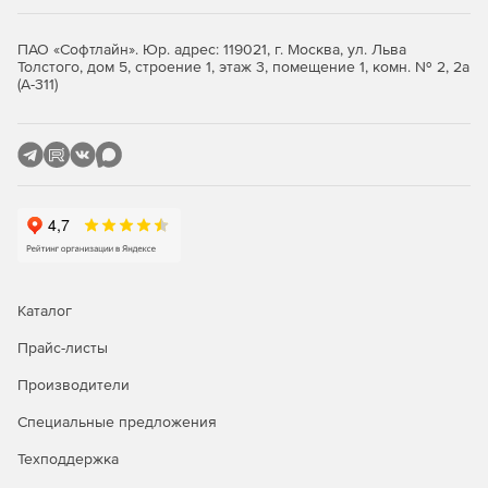
Встроенные приложения
Windows 10 включает отличные
встроенные приложения, например, «Карты»,
«Фотографии», «Почта», «Календарь», «Музыка», «Фильмы и
ПАО «Софтлайн». Юр. адрес: 119021, г. Москва, ул. Льва
Толстого, дом 5, строение 1, этаж 3, помещение 1, комн. № 2, 2а
ТВ-передачи». Эти приложения создают резервные копии
(А-311)
данных в OneDrive, которые затем синхронизируются
между всеми пользовательскими устройствами с Windows
10.
Функция Continuum.
Пользователь может подключить
монитор, мышь и клавиатуру, чтобы использовать
телефон с Windows 10 как компьютер для работы или для
просмотра фильмов на большом экране.
Функция Windows Hello.
С Windows Hello устройство
Каталог
опознает пользователя по его внешнему виду,
обеспечивая дополнительную безопасность, удобство и
Прайс-листы
даже дружественное приветствие.
Производители
Доступные редакции Microsoft Windows 10:
Специальные предложения
Windows 10 Home
— эта редакция предназначена для
Техподдержка
ПК, планшетов и гибридных устройств. Домашняя
версия получила все анонсированные нововведения,