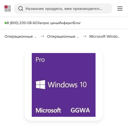
Softline
Поиск
Ме
8 (800) 200-08-60
Запрос цены
Инферит
Блог
Операционные системы
Операционные системы семейства Windows
Microsoft Windows 10 Pro (GGWA)