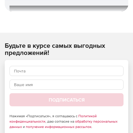
Будьте в курсе самых выгодных
предложений!
ПОДПИСАТЬСЯ
Нажимая «Подписаться», я соглашаюсь с
Политикой
Знакомая и усовершенствованная
Windows 10 привычна
конфиденциальности
, даю согласие на
обработку персональных
и удобна, у нее много сходств с Windows 7, в том числе
данных
и
получение информационных рассылок
.
меню «Пуск». Она быстро запускается и возобновляет