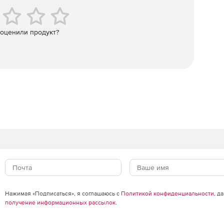
+
 оценили продукт?
+
+
+
+
ля Mac:
аиваемые ленты Office.
ые графики, новые функции Excel (CONCAT, TEXTJOIN,
Нажимая «Подписаться», я соглашаюсь с
Политикой конфиденциальности
, д
ность вставки и управления иконками, SVG и 3D-
получение информационных рассылок
.
спорт видео 4K.