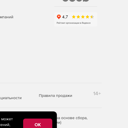
омпаний
14+
Правила продажи
циальности
редоставления информации на основе сбора,
e может
рритории Российской Федерации)
OK
ений,