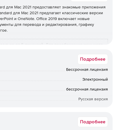
dard для Mac 2021 предоставляет знакомые приложения
Standard для Mac 2021 предлагает классические версии
werPoint и OneNote. Office 2019 включает новые
ументы для перевода и редактирования, графику
гое.
только от 5 лицензий. Для приобретения меньшего
твующего соглашения OVL из личного кабинета MS.
Подробнее
Standard for
Microsoft Office Профессиональный
Бессрочная лицензия
Плюс
Электронный
бессрочная лицензия
+
Русская версия
+
Срок доставки: 1-3 раб.дн. Softline.
+
Подробнее
+