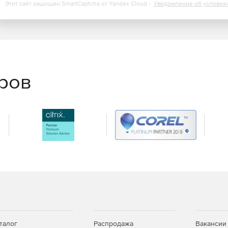
Этот сайт защищен SmartCaptcha от Yandex Cloud -
Уведомление об условия
адки, сводные карты поездок и доставки, считывание и
еров
овая версия программы или пакета программ. Алгоритм
упке продукта.
 отдельной программы. Мы пришлем вам на электронную
обновить Microsoft Office, и ключ продукта.
look?
k можно, но только корпоративному пользователю. Для
ать любой из пакетов для дома с перечнем
?
талог
Распродажа
Вакансии