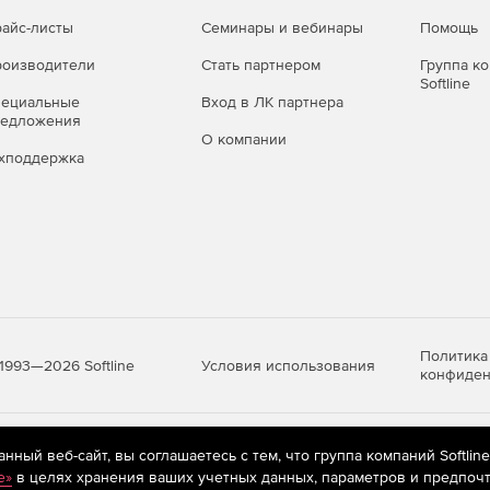
 не нужно. Вы приобретаете новую лицензия только
й необходимо будет ввести в текущую программу.
айс-листы
Семинары и вебинары
Помощь
оизводители
Стать партнером
Группа к
анее?
Softline
пециальные
Вход в ЛК партнера
я продления нужно будет ввести ключ активации в день
редложения
О компании
хподдержка
только от 5 лицензий. Для приобретения меньшего
твующего соглашения OVL из личного кабинета MS.
Standard for
Microsoft Office Профессиональный
Плюс
Политика
Условия использования
1993—2026 Softline
конфиден
+
+
яются
рекомендательные технологии
(информационные технологии п
ный веб-сайт, вы соглашаетесь с тем, что группа компаний Softlin
+
предпочтениям пользователей сети «Интернет», находящихся на те
e»
в целях хранения ваших учетных данных, параметров и предпочт