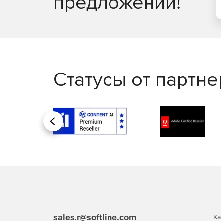
предложений!
Outlook: разделение папки «входящие на вкл
рассылка, шаблоны электронной почты.
Часто задаваемые вопросы:
Как обновить Microsoft Office?
Статусы от партн
Для обновления Microsoft Office потребуется н
получения — такой же, как и при первичной пок
Выберите и оплатите нужную версию Office или
почту ссылку на файл установки, инструкцию, как 
Назад
Можно ли купить отдельно Word, Excel или Out
Да, приобрести отдельно Word, Excel или Outloo
домашнего использования необходимо приобрет
необходимых приложений.
Как продлить текущую подписку Microsoft 365
sales.r@softline.com
Ка