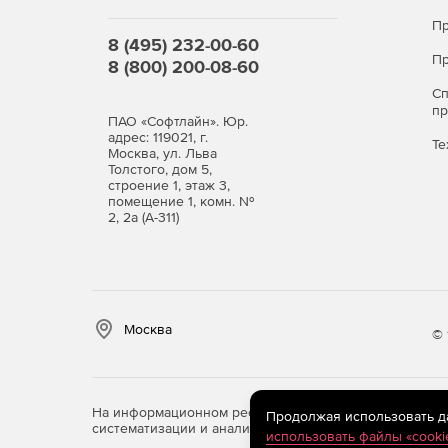
При продлении подписки скачивать дистрибутив
для получения нового ключа активации, которы
Пр
8 (495) 232-00-60
Пр
8 (800) 200-08-60
Могу ли я купить лицензию для продления зар
С
Да, приобрести подписку заранее возможно. Дл
п
ПАО «Софтлайн». Юр.
окончания подписки.[SA1]
адрес: 119021, г.
Те
Москва, ул. Льва
Примечание: Данные пакеты предоставляются 
Толстого, дом 5,
строение 1, этаж 3,
количества лицензий потребуется номер дейс
помещение 1, комн. №
2, 2а (А-311)
Office
Office 
Standard
Mac
Что входит в
пакет?
Москва
© 
Word
+
+
Excel
+
+
На информационном ресурсе store.softline.ru примен
Продолжая использовать дан
Power Point
+
+
систематизации и анализа сведений, относящихся к 
использовать файлы «cooki