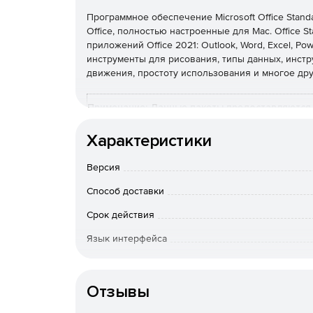
Программное обеспечение Microsoft Office Stan
Office, полностью настроенные для Mac. Office 
приложений Office 2021: Outlook, Word, Excel, Po
инструменты для рисования, типы данных, инстр
движения, простоту использования и многое дру
Примечание: Данные пакеты предоставляются 
количества лицензий потребуется номер дейс
Характеристики
Office
Office 
Версия
Standard
Mac
Способ доставки
Что входит в
пакет?
Срок действия
Word
+
+
Язык интерфейса
Excel
+
+
Особенности доставки
Power Point
+
+
Отзывы
One Note
+
+