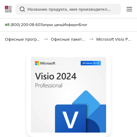
Softline
Поиск
Ме
8 (800) 200-08-60
Запрос цены
Инферит
Блог
Офисные программы
Офисные пакеты Microsoft Office
Microsoft Visio Professional 2024