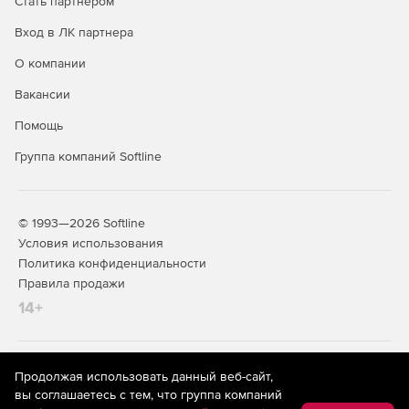
Стать партнером
Вход в ЛК партнера
О компании
Вакансии
Помощь
Группа компаний Softline
© 1993—2026 Softline
Условия использования
Политика конфиденциальности
Правила продажи
14+
На информационном ресурсе store.softline.ru применяются
Продолжая использовать данный веб-сайт,
рекомендательные технологии
(информационные технологии
вы соглашаетесь с тем, что группа компаний
предоставления информации на основе сбора,