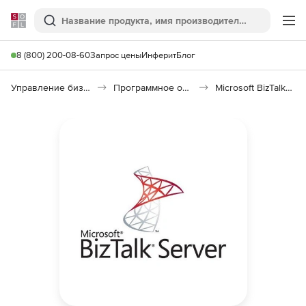
Softline
Поиск
Ме
8 (800) 200-08-60
Запрос цены
Инферит
Блог
Управление бизнесом, CRM/ERP
Программное обеспечение для управления бизнесом
Microsoft BizTalk Server Enterprise