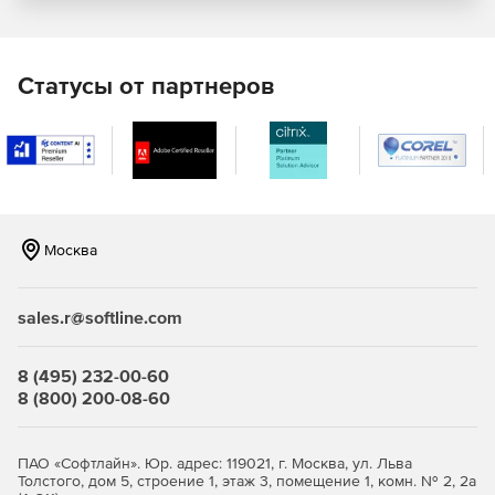
Framework, а инструменты разработчика размещены в
Microsoft Visual Studio. BizTalk Server может работать на 64-
разрядных серверах Windows.
Статусы от партнеров
Преимущества Microsoft BizTalk Server для интеграции
приложений:
Простое подключение. Доступ к полному спектру
возможностей и средств для подключения
критически важных локальных приложений.
Москва
Расширение в облако. Способность расширить
инфраструктуру за счет возможностей гибридного
подключения имеющихся систем и облачных
sales.r@softline.com
приложений.
Возможность получения новых ценных сведений от
8 (495) 232-00-60
связанных систем благодаря добавлению сервисов
8 (800) 200-08-60
Azure.
ПАО «Софтлайн». Юр. адрес: 119021, г. Москва, ул. Льва
Толстого, дом 5, строение 1, этаж 3, помещение 1, комн. № 2, 2а