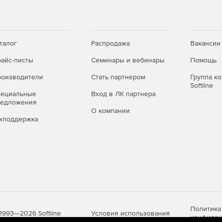
талог
Распродажа
Вакансии
айс-листы
Семинары и вебинары
Помощь
оизводители
Стать партнером
Группа к
Softline
пециальные
Вход в ЛК партнера
редложения
О компании
хподдержка
Политика
Условия использования
1993—2026 Softline
конфиден