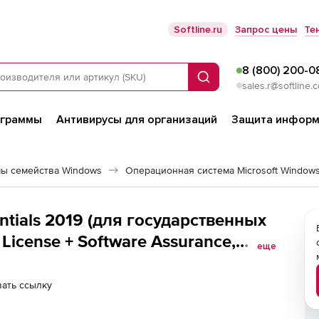
Softline.ru
Запрос цены
Те
8 (800) 200-0
Поиск
sales.r@softline.
ограммы
Антивирусы для организаций
Защита информ
ы семейства Windows
ntials 2019 (для государственных
icense + Software Assurance,
еще
ать ссылку