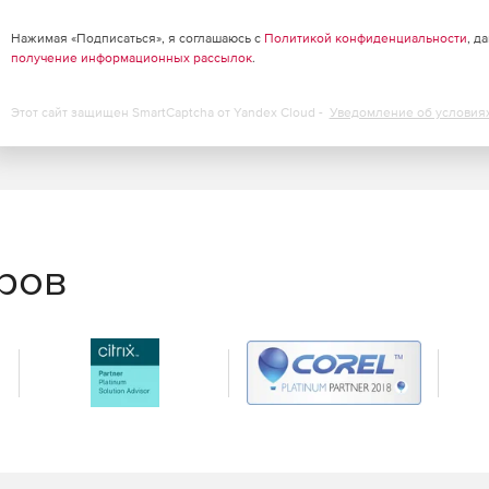
Нажимая «Подписаться», я соглашаюсь с
Политикой конфиденциальности
, д
получение информационных рассылок
.
Этот сайт защищен SmartCaptcha от Yandex Cloud -
Уведомление об условия
еров