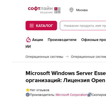
Softline
Москва
КАТАЛОГ
Акции
Производители
Офисные пр
ИИ
Операционные системы
Операционные систем
Microsoft Windows Server Esse
организаций: Лицензия Open L
LicSAPk), English Level B
Нет отзывов
Производитель:
Microsoft Corporation
Скопиров