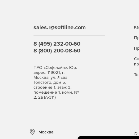
sales.r@softline.com
Ка
Пр
8 (495) 232-00-60
Пр
8 (800) 200-08-60
С
п
ПАО «Софтлайн». Юр.
адрес: 119021, г.
Те
Москва, ул. Льва
Толстого, дом 5,
строение 1, этаж 3,
помещение 1, комн. №
2, 2а (А-311)
Москва
© 