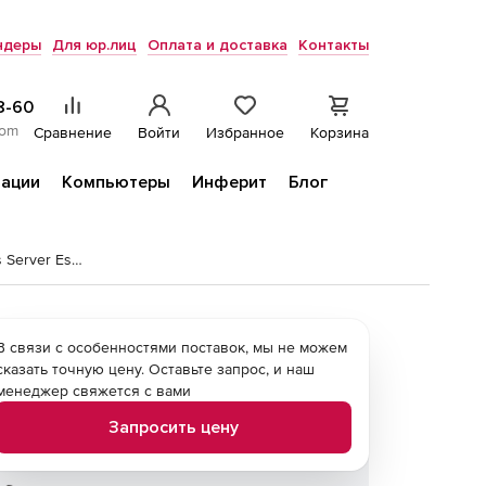
ндеры
Для юр.лиц
Оплата и доставка
Контакты
8-60
com
Сравнение
Войти
Избранное
Корзина
ации
Компьютеры
Инферит
Блог
Операционная система Microsoft Windows Server Essentials 2019
В связи с особенностями поставок, мы не можем
сказать точную цену. Оставьте запрос, и наш
менеджер свяжется с вами
Запросить цену