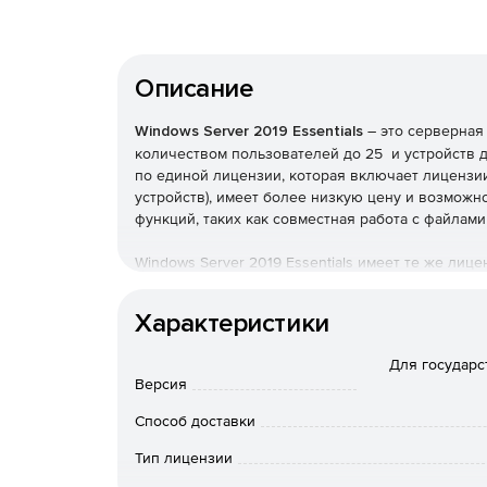
Описание
Windows Server 2019 Essentials
– это серверная
количеством пользователей до 25 и устройств до
по единой лицензии, которая включает лицензии
устройств), имеет более низкую цену и возможн
функций, таких как совместная работа с файлами
Windows Server 2019 Essentials имеет те же лице
предшественник Windows Server 2016 Essentials. 
Windows Server 2019 должен быть единственным
Характеристики
FSMO и не может иметь двусторонние отношения 
Для государс
Windows Server 2019 Essentials включает в себя
Версия
поддержка Azure Active Directory через AAD Con
миграции памяти и другие. Windows Server 2019
Способ доставки
удаленный доступ к сети.
Тип лицензии