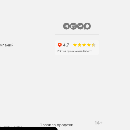
омпаний
14+
Правила продажи
циальности