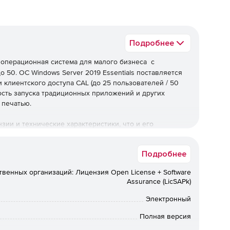
Подробнее
 операционная система для малого бизнеса с
 50. ОС Windows Server 2019 Essentials поставляется
 клиентского доступа CAL (до 25 пользователей / 50
ость запуска традиционных приложений и других
 печатью.
нзии и технические характеристики, что и его
Если он настроен как контроллер домена, Essentials
 контроллером домена, выполняет все роли мастера
Подробнее
с другими доменами Active Directory.
твенных организаций: Лицензия Open License + Software
 новую аппаратную поддержку и улучшения, такие как
Assurance (LicSAPk)
nect, новые опции Windows Server 2019 Standard, службы
 Essentials не поддерживает резервное копирование и
Электронный
Полная версия