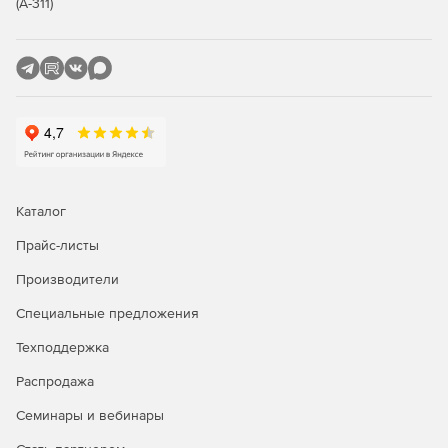
(А-311)
и программных механизмов безопасности, которые
разрешают запуск на устройстве только доверенных
приложений. Даже если злоумышленник получит
контроль над ядром Windows, вероятность того, что он
сможете запустить исполняемый код, значительно
уменьшается. Device Guard может задействовать
средства безопасности на основе виртуализации (VBS) в
Windows 10 Корпоративная, чтобы изолировать службу
целостности кода от самого ядра Windows. При
использовании VBS, даже если вредоносная программа и
получит доступ к ядру, последствия этого можно в
Каталог
значительной степени ограничить, поскольку
низкоуровневая оболочка позволяет предотвратить
Прайс-листы
выполнение кода вредоносной программой.
Производители
Device Guard выполняет следующие функции:
Специальные предложения
обеспечивает защиту от вредоносных программ;
Техподдержка
Распродажа
обеспечивает защиту ядра системы Windows от атак и
уязвимостей нулевого дня;
Семинары и вебинары
позволяет запускать только доверенные приложения.