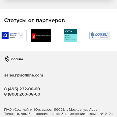
безопасности (такие как безопасная загрузка и
виртуализация) для защиты извлеченных учетных
данных домена и других секретов.
Статусы от партнеров
Безопасность на основе виртуализации. Службы
Windows, имеющие доступ к извлеченным учетным
данным домена и другим секретам, работают в
виртуализированной защищенной среде, которая
изолирована от операционной системы.
Улучшенная защита от устойчивых угроз. Credential
Москва
Guard работает в связке с другими технологиями
(например, с Device Guard) для обеспечения
дополнительной защиты от атак, вне зависимости от
sales.r@softline.com
того, насколько устойчивыми они являются.
Повышенная управляемость. Управлять Credential
8 (495) 232-00-60
Guard можно с помощью групповой политики,
8 (800) 200-08-60
инструментария управления Windows (WMI) или
Windows PowerShell.
ПАО «Софтлайн». Юр. адрес: 119021, г. Москва, ул. Льва
Device Guard представляет собой сочетание аппаратных
Толстого, дом 5, строение 1, этаж 3, помещение 1, комн. № 2, 2а