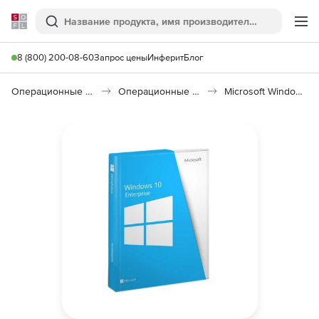
Softline
Поиск
Ме
8 (800) 200-08-60
Запрос цены
Инферит
Блог
Операционные системы
Операционные системы семейства Windows
Microsoft Windows 10 Enterprise