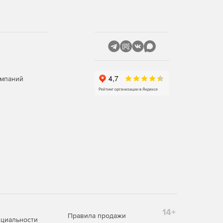
омпаний
14+
Правила продажи
циальности