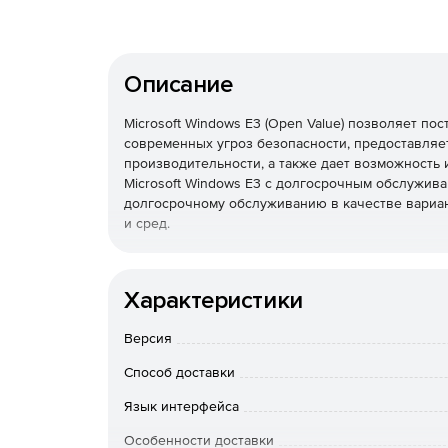
Описание
Microsoft Windows E3 (Open Value) позволяет по
современных угроз безопасности, предоставля
производительности, а также дает возможность 
Microsoft Windows E3 с долгосрочным обслужив
долгосрочному обслуживанию в качестве вариа
и сред.
В состав Microsoft Windows E3 входит ряд бону
с безопасностью, тогда как другие обеспечиваю
Характеристики
Credential Guard предполагает использование с
Версия
защиты секретов (например, хэшей паролей NTLM
доступ к ним могло получать только системное
Способ доставки
привилегиями. Это помогает предотвратить атаки
билета (pass-the-ticket).
Язык интерфейса
Особенности доставки
К возможностям Credential Guard относятся: