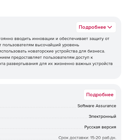
Подробнее
стоянно вводить инновации и обеспечивает защиту от
ет пользователям высочайший уровень
использовать новаторские устройства для бизнеса.
анием предоставляет пользователям доступ к
нта развертывания для их жизненно важных устройств
сных компонентов. Многие из этих компонентов связаны
т управление устройствами на более детальном уровне.
Подробнее
редств безопасности на основе виртуализации для
Software Assurance
, билетов на получение билетов Kerberos), чтобы
 программное обеспечение с соответствующими
Электронный
 с передачей хэша (pass-the-hash) или передачей
Русская версия
Срок доставки: 15-20 раб.дн.