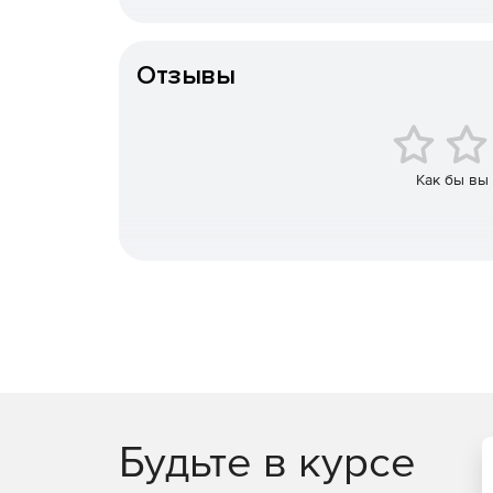
Заказы на 
Безопасность на уровне оборудования. Cred
точное соотве
безопасности (такие как безопасная загрузк
Отзывы
того, e-mail П
данных домена и других секретов.
e-mail в общедос
В связи с
Безопасность на основе виртуализации. Сл
данным домена и другим секретам, работают
Примечание
изолирована от операционной системы.
Как бы вы
Улучшенная защита от устойчивых угроз. Cred
технологиями (например, с Device Guard) дл
зависимости от того, насколько устойчивыми
Повышенная управляемость. Управлять Crede
инструментария управления Windows (WMI) ил
Device Guard представляет собой сочетание ап
которые разрешают запуск на устройстве толь
получит контроль над ядром Windows, вероятнос
Будьте в курсе
значительно уменьшается. Device Guard может з
виртуализации (VBS) в Windows 10 Корпоративна