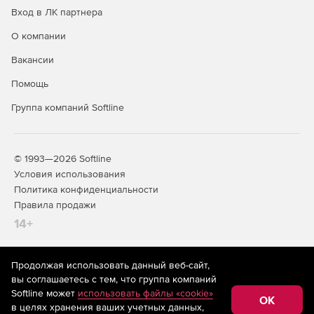
Вход в ЛК партнера
О компании
Вакансии
Помощь
Группа компаний Softline
© 1993—2026 Softline
Условия использования
Политика конфиденциальности
Правила продажи
14+
Продолжая использовать данный веб-сайт,
На информационном ресурсе store.softline.ru применяются
вы соглашаетесь с тем, что группа компаний
рекомендательные технологии
(информационные технологии
Softline может
использовать файлы «cookie»
предоставления информации на основе сбора,
OK
в целях хранения ваших учетных данных,
систематизации и анализа сведений, относящихся к