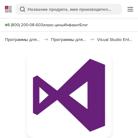
Softline
Поиск
Ме
8 (800) 200-08-60
Запрос цены
Инферит
Блог
Программы для программирования
Программы для разработки ПО
Visual Studio Enterprise