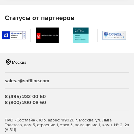
браузерных или гибридных приложений для Android,
iOS или Windows;
Статусы от партнеров
более быстрого и простого модульного тестирования,
обеспечивая высокое качество кода;
повышения производительности труда групп для
разработки корпоративных приложений.
Добавив
Visual Studio Enterprise
для Mac в свою
Москва
подписку, можно заниматься разработкой с помощью
Visual Studio как в Windows, так и в macOS. При
разрабатке мобильных, облачных или веб-приложений,
sales.r@softline.com
появляется возможность организовать эффективную
совместную работу разработчиков с решениями Visual
Studio в Windows и macOS.
8 (495) 232-00-60
8 (800) 200-08-60
ПАО «Софтлайн». Юр. адрес: 119021, г. Москва, ул. Льва
Толстого, дом 5, строение 1, этаж 3, помещение 1, комн. № 2, 2а
(А-311)