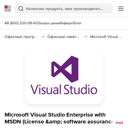
Softline
Поиск
Ме
8 (800) 200-08-60
Запрос цены
Инферит
Блог
Офисные программы
Офисные пакеты Microsoft Office
Microsoft Visual Studio
Microsoft Visual Studio Enterprise with
MSDN (License &amp; software assurance ),
еще