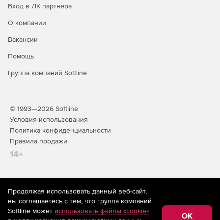
Вход в ЛК партнера
О компании
Вакансии
Помощь
Группа компаний Softline
© 1993—2026 Softline
Условия использования
Политика конфиденциальности
Правила продажи
14+
На информационном ресурсе store.softline.ru применяются
Продолжая использовать данный веб-сайт,
рекомендательные технологии
(информационные технологии
вы соглашаетесь с тем, что группа компаний
предоставления информации на основе сбора,
Softline может
использовать файлы «cookie»
систематизации и анализа сведений, относящихся к
OK