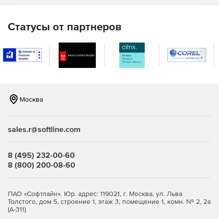
Microsoft Visual Studio Professional:
Статусы от партнеров
Профессиональные инструменты и службы для
разработки, предназначенные для индивидуальных
разработчиков или небольших групп.
Microsoft Visual Studio Enterprise:
Интегрированное комплексное решение для групп
любого размера с высокими требованиями к качеству
Москва
и масштабу.
Полный набор инструментов и служб для
sales.r@softline.com
проектирования, создания и развертывания сложных
корпоративных приложений.
8 (495) 232-00-60
8 (800) 200-08-60
ПАО «Софтлайн». Юр. адрес: 119021, г. Москва, ул. Льва
Толстого, дом 5, строение 1, этаж 3, помещение 1, комн. № 2, 2а
(А-311)