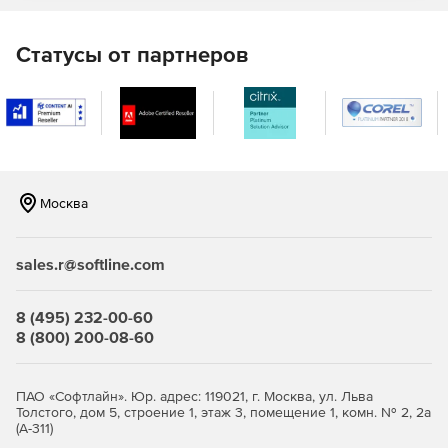
Microsoft Visual Studio Professional:
Статусы от партнеров
Профессиональные инструменты и службы для
разработки, предназначенные для индивидуальных
разработчиков или небольших групп.
Microsoft Visual Studio Enterprise:
Интегрированное комплексное решение для групп
любого размера с высокими требованиями к качеству
Москва
и масштабу.
Полный набор инструментов и служб для
sales.r@softline.com
проектирования, создания и развертывания сложных
корпоративных приложений.
8 (495) 232-00-60
8 (800) 200-08-60
ПАО «Софтлайн». Юр. адрес: 119021, г. Москва, ул. Льва
Толстого, дом 5, строение 1, этаж 3, помещение 1, комн. № 2, 2а
(А-311)