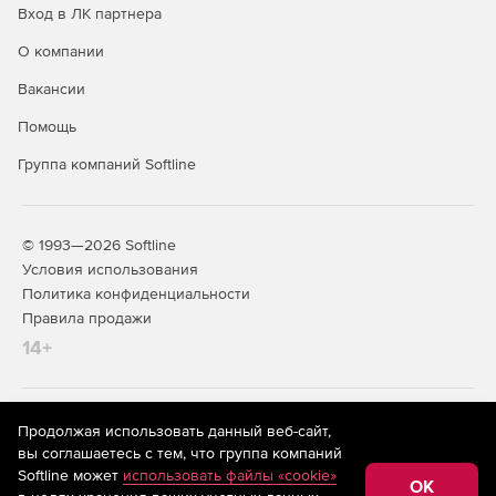
Вход в ЛК партнера
О компании
Вакансии
Помощь
Группа компаний Softline
© 1993—2026 Softline
Условия использования
Политика конфиденциальности
Правила продажи
14+
На информационном ресурсе store.softline.ru применяются
Продолжая использовать данный веб-сайт,
рекомендательные технологии
(информационные технологии
вы соглашаетесь с тем, что группа компаний
предоставления информации на основе сбора,
Softline может
использовать файлы «cookie»
систематизации и анализа сведений, относящихся к
OK