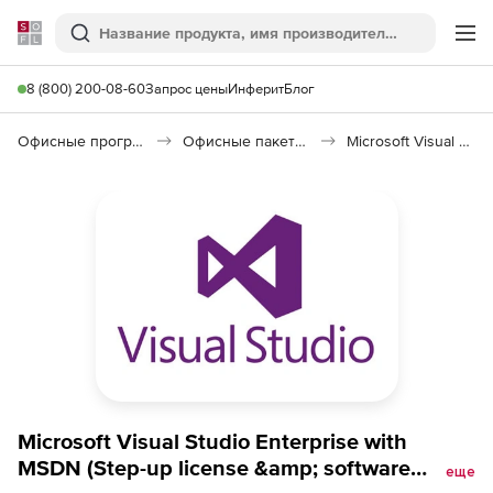
Softline
Поиск
Ме
8 (800) 200-08-60
Запрос цены
Инферит
Блог
Офисные программы
Офисные пакеты Microsoft Office
Microsoft Visual Studio
Microsoft Visual Studio Enterprise with
MSDN (Step-up license &amp; software
еще