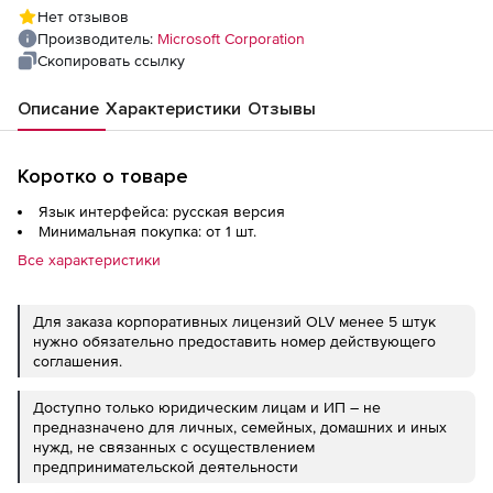
assurance), 1 user - upgrade from MS Visual
Нет отзывов
Studio Test Professional with MSDN - Open
Производитель:
Microsoft Corporation
Value - level D - additional product, 1 Year
Скопировать ссылку
Acquired Year 3 - Win
Описание
Характеристики
Отзывы
Коротко о товаре
Язык интерфейса: русская версия
Минимальная покупка: от 1 шт.
Все характеристики
Для заказа корпоративных лицензий OLV менее 5 штук
нужно обязательно предоставить номер действующего
соглашения.
Доступно только юридическим лицам и ИП – не
предназначено для личных, семейных, домашних и иных
нужд, не связанных с осуществлением
предпринимательской деятельности