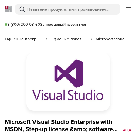
Softline
Поиск
Ме
8 (800) 200-08-60
Запрос цены
Инферит
Блог
Офисные программы
Офисные пакеты Microsoft Office
Microsoft Visual Studio
Microsoft Visual Studio Enterprise with
MSDN, Step-up license &amp; software
еще