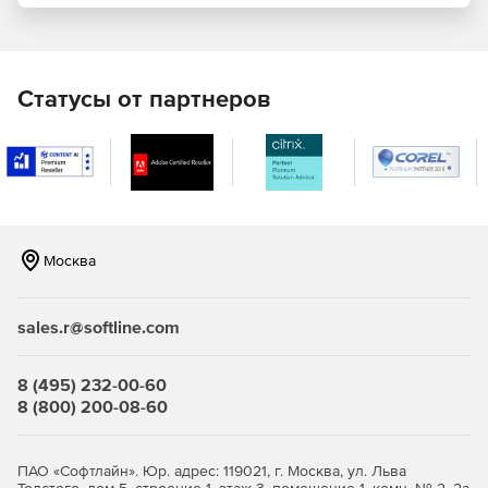
Эффективная совместная работа.
Microsoft Visual Studio Professional:
Статусы от партнеров
Профессиональные инструменты и службы для
разработки, предназначенные для индивидуальных
разработчиков или небольших групп.
Microsoft Visual Studio Enterprise:
Интегрированное комплексное решение для групп
любого размера с высокими требованиями к качеству
Москва
и масштабу.
Полный набор инструментов и служб для
sales.r@softline.com
проектирования, создания и развертывания сложных
корпоративных приложений.
8 (495) 232-00-60
8 (800) 200-08-60
ПАО «Софтлайн». Юр. адрес: 119021, г. Москва, ул. Льва