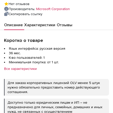
assurance (Upgrade from MS Visual Studio
Нет отзывов
Test Professional with MSDN), 3 Year
Производитель:
Microsoft Corporation
Acquired Year 1
Скопировать ссылку
Описание
Характеристики
Отзывы
Коротко о товаре
Язык интерфейса: русская версия
36 мес.
К-во пользователей: 1
Минимальная покупка: от 1 шт.
Все характеристики
Для заказа корпоративных лицензий OLV менее 5 штук
нужно обязательно предоставить номер действующего
соглашения.
Доступно только юридическим лицам и ИП – не
предназначено для личных, семейных, домашних и иных
нужд, не связанных с осуществлением