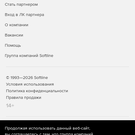
Стать партнером
Вход в ЛК партнера
О компании
Вакансии
Помощь
Группа компаний Softline
© 1993—2026 Softline
Условия использования
Политика конфиденциальности
Правила продажи
14+
На информационном ресурсе store.softline.ru применяются
Продолжая использовать данный веб-сайт,
рекомендательные технологии
(информационные технологии
вы соглашаетесь с тем, что группа компаний