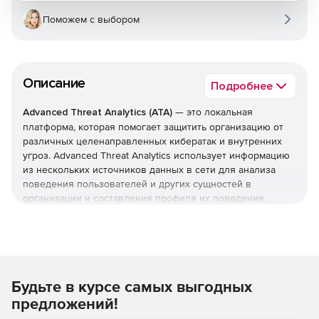
Поможем с выбором
Описание
Подробнее
Advanced Threat Analytics (ATA)
— это локальная
платформа, которая помогает защитить организацию от
различных целенаправленных кибератак и внутренних
угроз. Advanced Threat Analytics использует информацию
из нескольких источников данных в сети для анализа
поведения пользователей и других сущностей в
организации и составления профиля их поведения.
Программное обеспечение также применяет
собственную сетевую аналитическую подсистему ATA
для записи и анализа сетевого трафика по различным
протоколам.
Будьте в курсе самых выгодных
Microsoft Advanced Threat Analytics
(ATA) обладает следующими преимуществами:
предложений!