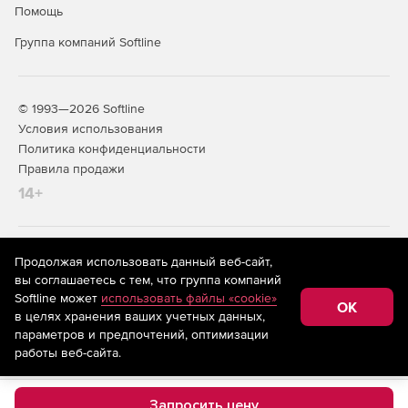
Помощь
Группа компаний Softline
© 1993—2026 Softline
Условия использования
Политика конфиденциальности
Правила продажи
14+
На информационном ресурсе store.softline.ru применяются
Продолжая использовать данный веб-сайт,
рекомендательные технологии
(информационные технологии
вы соглашаетесь с тем, что группа компаний
предоставления информации на основе сбора,
Softline может
использовать файлы «cookie»
систематизации и анализа сведений, относящихся к
OK
в целях хранения ваших учетных данных,
предпочтениям пользователей сети «Интернет»,
находящихся на территории Российской Федерации)
параметров и предпочтений, оптимизации
работы веб-сайта.
Запросить цену