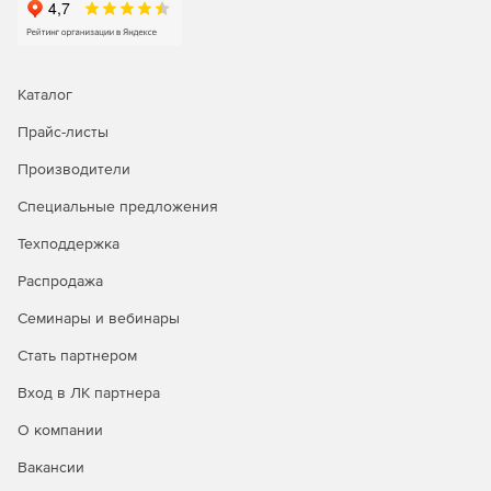
интеграция SIEM;
пересылка событий Windows (WEF).
Каталог
непосредственно из сборщика событий Windows (для
Прайс-листы
упрощенного шлюза).
Производители
Специальные предложения
Техподдержка
Распродажа
Семинары и вебинары
Стать партнером
Вход в ЛК партнера
О компании
Вакансии