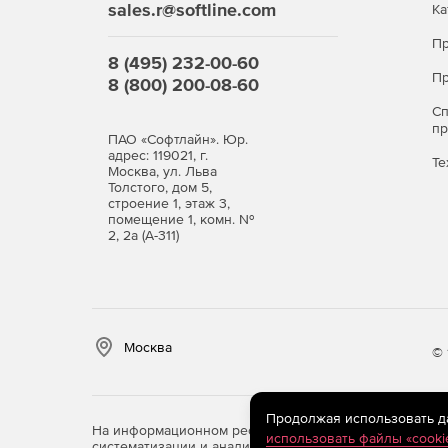
sales.r@softline.com
Ка
Пр
8 (495) 232-00-60
Пр
8 (800) 200-08-60
С
п
ПАО «Софтлайн». Юр.
адрес: 119021, г.
Те
Москва, ул. Льва
Толстого, дом 5,
строение 1, этаж 3,
помещение 1, комн. №
2, 2а (А-311)
Москва
© 
Продолжая использовать дан
На информационном ресурсе store.softline.ru примен
использовать файлы «cooki
систематизации и анализа сведений, относящихся к 