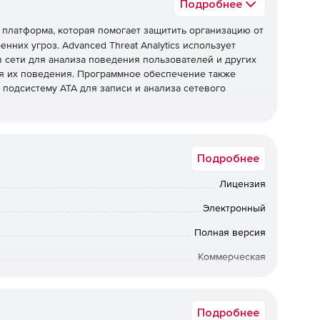
Подробнее
 платформа, которая помогает защитить организацию от
них угроз. Advanced Threat Analytics использует
 сети для анализа поведения пользователей и других
я их поведения. Программное обеспечение также
подсистему ATA для записи и анализа сетевого
ладает следующими преимуществами:
Подробнее
ть угрозы. Не нужно создавать правила, настраивать
асности благодаря самостоятельному обучению и
Лицензия
Электронный
ать на действия злоумышленников. Постоянно
Полная версия
 к меняющемуся характеру пользователей и бизнеса.
Коммерческая
ная шкала атак помогает получить полное и удобное
и постоянных угрозах.
Русская версия, Мультиязычный
ультатов. Оповещения поступают только после
Подробнее