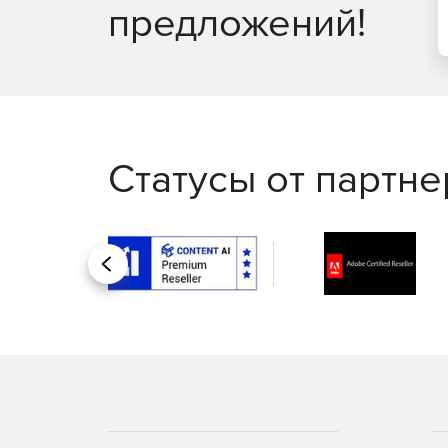
предложений!
непосредственно из сборщика событий Wind
Статусы от партн
Назад