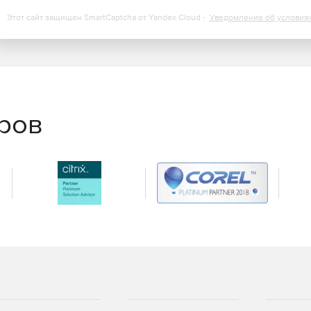
ows (для упрощенного шлюза).
Этот сайт защищен SmartCaptcha от Yandex Cloud -
Уведомление об условия
еров