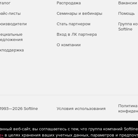
талог
Распродажа
Вакансии
айс-листы
Семинары и вебинары
Помощь
оизводители
Стать партнером
Группа к
Softline
пециальные
Вход в ЛК партнера
редложения
О компании
хподдержка
Политика
Условия использования
1993—2026 Softline
конфиден
ный веб-сайт, вы соглашаетесь с тем, что группа компаний Softlin
яются
рекомендательные технологии
(информационные технологии п
e»
в целях хранения ваших учетных данных, параметров и предпочт
предпочтениям пользователей сети «Интернет», находящихся на те