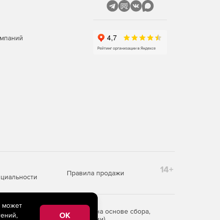
омпаний
14+
Правила продажи
циальности
e может
редоставления информации на основе сбора,
OK
ений,
рритории Российской Федерации)