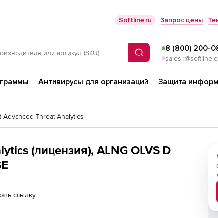
Softline.ru
Запрос цены
Те
8 (800) 200-0
Поиск
sales.r@softline.
ограммы
Антивирусы для организаций
Защита информ
t Advanced Threat Analytics
lytics (лицензия), ALNG OLVS D
SE
ать ссылку