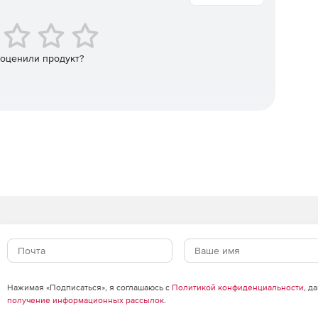
йствий.
ровать последующие действия. Пользователи получают
ия последствий всех подозрительных действий.
 оценили продукт?
анализа для сбора и проверки сетевого трафика по
вторизации и сбора информации (Kerberos, DNS, RPC,
спользованием следующих механизмов:
ров домена на шлюз ATA;
) непосредственно на контроллерах домена.
ков данных, включая журналы и события в сети,
угих сущностей в организации, и создает их
бытия и журналы из следующих источников:
Нажимая «Подписаться», я соглашаюсь с
Политикой конфиденциальности
, д
получение информационных рассылок
.