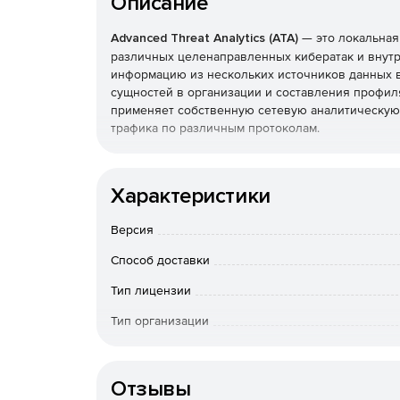
Описание
Advanced Threat Analytics (ATA)
— это локальная
различных целенаправленных кибератак и внутрен
информацию из нескольких источников данных в
сущностей в организации и составления профил
применяет собственную сетевую аналитическую 
трафика по различным протоколам.
Microsoft Advanced Threat Analytics (ATA) об
Характеристики
Анализ поведения помогает быстро обнаружи
или отслеживать множество отчетов о безоп
Версия
продвинутой аналитике.
Способ доставки
Пользователи могут своевременно реагиров
Тип лицензии
обновляемые данные обучения адаптируются
Тип организации
Учитываются только важные события. Времен
представление о подозрительных действиях 
Язык интерфейса
Отзывы
Сокращается число ложноположительных рез