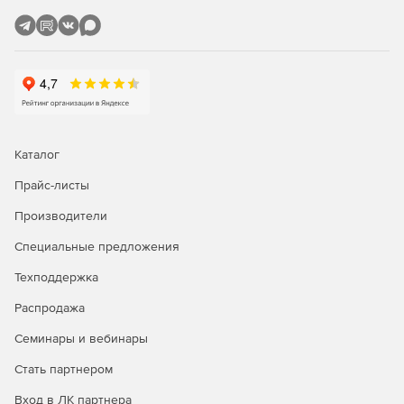
стандартов, как OpenSSH, Curl & Tar.
Hyper-конвергентная инфраструктура (HCI):
возможность управлять развертыванием HCI
упрощает управление и повседневную работу в
средах HCI.
Купите Microsoft Windows Server CAL 2019 у
официального дилера Softline Store по доступной
Каталог
цене.
Прайс-листы
Производители
Специальные предложения
Техподдержка
Распродажа
Семинары и вебинары
Стать партнером
Вход в ЛК партнера