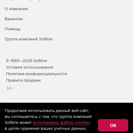
О компании
Вакансии
Помощь
Группа компаний Softline
© 1993—2026 Softline
Условия использования
Политика конфиденциальности
Правила продажи
14+
На информационном ресурсе store.softline.ru применяются
Продолжая использовать данный веб-сайт,
рекомендательные технологии
(информационные технологии
вы соглашаетесь с тем, что группа компаний
предоставления информации на основе сбора,
Softline может
использовать файлы «cookie»
систематизации и анализа сведений, относящихся к
OK
в целях хранения ваших учетных данных,
предпочтениям пользователей сети «Интернет»,