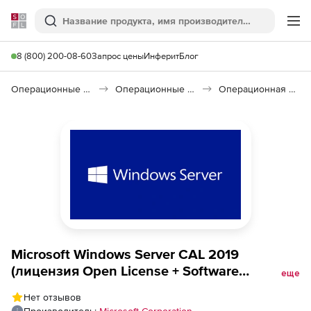
Softline
Поиск
Ме
8 (800) 200-08-60
Запрос цены
Инферит
Блог
Операционные системы
Операционные системы семейства Windows
Операционная система Microsoft Windows Server CAL 2019
Microsoft Windows Server CAL 2019
(лицензия Open License + Software
еще
Assurance, LicSAPk), English No Level Device
Нет отзывов