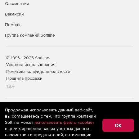
О компании
Вакансии
Помощь
Группа компаний Softline
© 1993—2026 Softline
Условия использования
Политика конфиденциальности
Правила продажи
14+
На информационном ресурсе store.softline.ru применяются
Продолжая использовать данный веб-сайт,
рекомендательные технологии
(информационные технологии
вы соглашаетесь с тем, что группа компаний
предоставления информации на основе сбора,
Softline может
использовать файлы «cookie»
систематизации и анализа сведений, относящихся к
OK
в целях хранения ваших учетных данных,
предпочтениям пользователей сети «Интернет»,
находящихся на территории Российской Федерации)
параметров и предпочтений, оптимизации