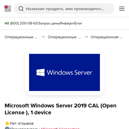
Softline
Поиск
Ме
8 (800) 200-08-60
Запрос цены
Инферит
Блог
Операционные системы
Операционные системы семейства Windows
Операционная система Microsoft Windows Server CAL 2019
Microsoft Windows Server 2019 CAL (Open
License ), 1 device
Нет отзывов