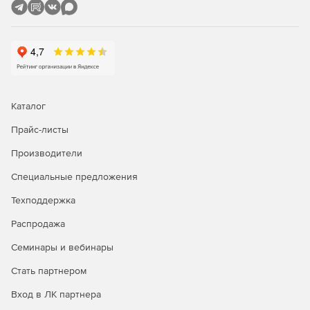
Hyper-конвергентная инфраструктура (HCI):
возможность управлять развертыванием HCI
упрощает управление и повседневную работу в
средах HCI.
Купите Microsoft Windows Server CAL 2019 у
официального дилера Softline Store по доступной
Каталог
цене.
Прайс-листы
Производители
Специальные предложения
Техподдержка
Распродажа
Семинары и вебинары
Стать партнером
Вход в ЛК партнера