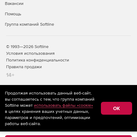
Вакансии
Помощь
Группа компаний Softline
© 1993—2026 Softline
Условия использования
Политика конфиденциальности
Правила продажи
14+
Продолжая использовать данный веб-сайт,
На информационном ресурсе store.softline.ru применяются
вы соглашаетесь с тем, что группа компаний
рекомендательные технологии
(информационные технологии
Softline может
использовать файлы «cookie»
предоставления информации на основе сбора,
OK
в целях хранения ваших учетных данных,
систематизации и анализа сведений, относящихся к
предпочтениям пользователей сети «Интернет»,
параметров и предпочтений, оптимизации
находящихся на территории Российской Федерации)
работы веб-сайта.