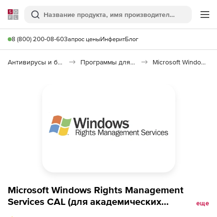
Softline
Поиск
Ме
8 (800) 200-08-60
Запрос цены
Инферит
Блог
Антивирусы и безопасность
Программы для защиты информации
Microsoft Windows Rights Management Services CAL 2022
Microsoft Windows Rights Management
Services CAL (для академических
еще
организаций: Продление Software