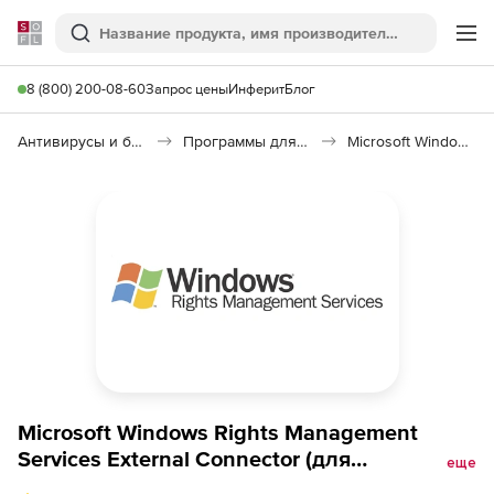
Softline
Поиск
Ме
8 (800) 200-08-60
Запрос цены
Инферит
Блог
Антивирусы и безопасность
Программы для защиты информации
Microsoft Windows Rights Management Services External Connector 2019
Microsoft Windows Rights Management
Services External Connector (для
еще
государственных организаций: Продление