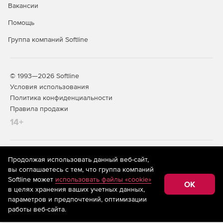
Вакансии
Помощь
Группа компаний Softline
© 1993—2026 Softline
Условия использования
Политика конфиденциальности
Правила продажи
14+
На информационном ресурсе store.softline.ru применяются
Продолжая использовать данный веб-сайт,
рекомендательные технологии
(информационные технологии
вы соглашаетесь с тем, что группа компаний
предоставления информации на основе сбора,
Softline может
использовать файлы «cookie»
систематизации и анализа сведений, относящихся к
OK
в целях хранения ваших учетных данных,
предпочтениям пользователей сети «Интернет»,
находящихся на территории Российской Федерации)
параметров и предпочтений, оптимизации
работы веб-сайта.