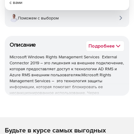
с вами
Поможем с выбором
Описание
Подробнее
Microsoft Windows Rights Management Services External
Connector 2019 – это лицензия на внешнее подключение,
которая предоставляет доступ к технологии AD RMS и
Azure RMS внешним пользователям.Microsoft Rights
Management Services – это технология защиты
информации, которая помогает блокировать ее
несанкционированное использование. Через
приложения поддержки прав владельцы контента смогут
определить, кто может открывать, изменять, печатать,
пересылать или совершать другие действия с их
контентом.
Windows Server External Connector устраняет
Будьте в курсе самых выгодных